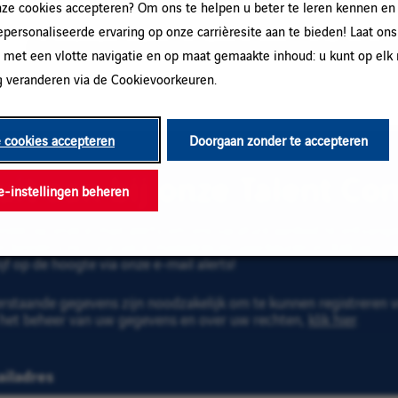
e cookies accepteren? Om ons te helpen u beter te leren kennen en
gepersonaliseerde ervaring op onze carrièresite aan te bieden! Laat ons
Probeer een andere combinatie van trefwoord/plaats of gebruik b
 met een vlotte navigatie en op maat gemaakte inhoud: u kunt op el
 veranderen via de Cookievoorkeuren.
e cookies accepteren
Doorgaan zonder te accepteren
uit aan bij onze Talent C
e-instellingen beheren
neer op onze e-mail alerts om ons vacature aanbod te ontvangen
n binnen Vinci. Vul uw e-mailadres en voorkeuren in. Klik op "
ijf op de hoogte via onze e-mail alerts!
rstaande gegevens zijn noodzakelijk om te kunnen registreren vo
 het beheer van uw gegevens en over uw rechten,
klik hier
.
iladres