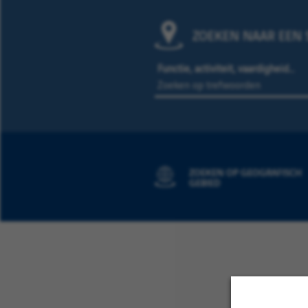
ZOEKEN NAAR EEN S
Functie, activiteit, vaardigheid…
ZOEKEN OP GEOGRAFISCH
GEBIED