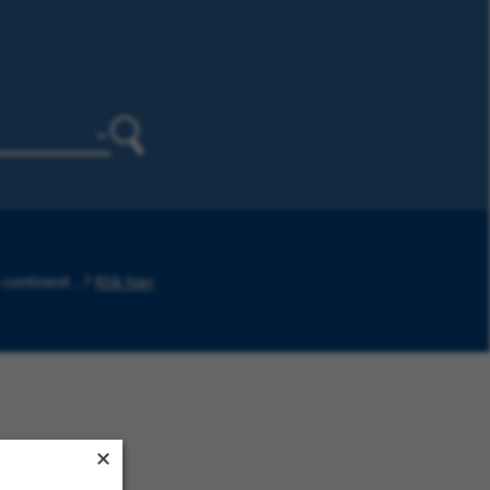
Zoeken
continent ...?
Klik hier
.