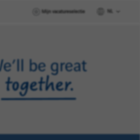
NL
Mijn vacatureselectie