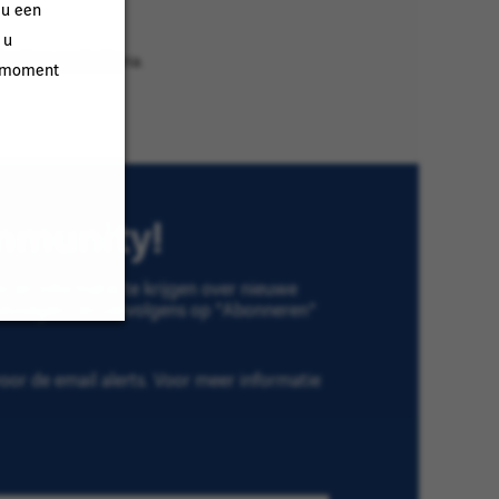
 u een
 u
redere zoekcriteria.
k moment
ommunity!
 en informatie te krijgen over nieuwe
Toevoegen" en vervolgens op "Abonneren"
or de email alerts. Voor meer informatie