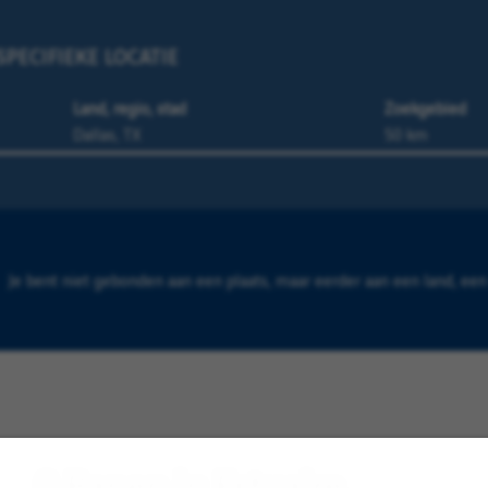
PECIFIEKE LOCATIE
Land, regio, stad
Zoekgebied
Je bent niet gebonden aan een plaats, maar eerder aan een land, een 
0 Banen in Estuaire