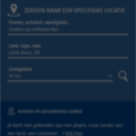
ZOEKEN NAAR EEN SPECIFIEKE LOCATIE
Functie, activiteit, vaardigheid…
Land, regio, stad
Zoekgebied
Zoeke
ZOEKEN OP GEOGRAFISCH GEBIED
Je bent niet gebonden aan een plaats, maar eerder aan
een land, een continent ...?
Klik hier
.