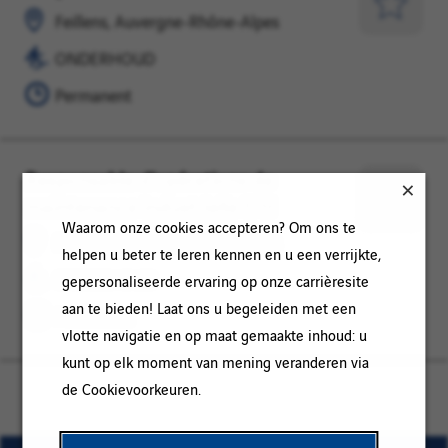
Auvergne-
Opslaan
Feillens, Auvergne-Rhône-Alpes
Rhône-
voor
ONDERHOUD
Alpes
later
Permanent
Responsable d'opérations de
Feillens,
ONDERHOUD
maintenance industrielle F/H
Auvergne-
Opslaan
Waarom onze cookies accepteren? Om ons te
Rhône-
voor
Feillens, Auvergne-Rhône-Alpes
helpen u beter te leren kennen en u een verrijkte,
Alpes
later
ONDERHOUD
gepersonaliseerde ervaring op onze carrièresite
aan te bieden! Laat ons u begeleiden met een
Permanent
vlotte navigatie en op maat gemaakte inhoud: u
kunt op elk moment van mening veranderen via
de Cookievoorkeuren.