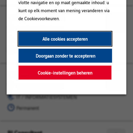
vlotte navigatie en op maat gemaakte inhoud: u
kunt op elk moment van mening veranderen via
BI Support Consultant
Groningen,
IT
de Cookievoorkeuren.
Groningen
/
Opslaan
Groningen, Groningen
INFORMATIESYSTEMEN
voor
Alle cookies accepteren
IT / INFORMATIESYSTEMEN
later
Permanent
Doorgaan zonder te accepteren
Cookie-instellingen beheren
BI Support Consultant
Groningen,
IT
Groningen
/
Opslaan
Groningen, Groningen
INFORMATIESYSTEMEN
voor
IT / INFORMATIESYSTEMEN
later
Permanent
BI Consultant
Groningen,
IT