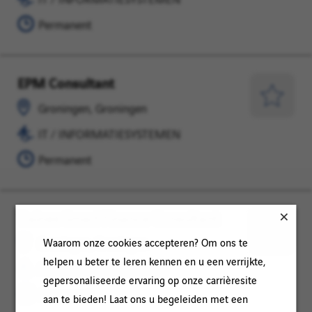
later
Permanent
EPM Consultant
Groningen,
IT
Groningen
/
Opslaan
Groningen, Groningen
INFORMATIESYSTEMEN
voor
IT / INFORMATIESYSTEMEN
later
Permanent
Trainee Smart Finance Consultant
Groningen,
FINANCE
Groningen
/
Opslaan
Waarom onze cookies accepteren? Om ons te
Groningen, Groningen
ACCOUNTING
voor
helpen u beter te leren kennen en u een verrijkte,
FINANCE / ACCOUNTING
later
gepersonaliseerde ervaring op onze carrièresite
Permanent
aan te bieden! Laat ons u begeleiden met een