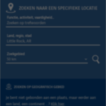
ZOEKEN NAAR EEN SPECIFIEKE LOCATIE
Functie, activiteit, vaardigheid…
Land, regio, stad
Zoekgebied
Zoeke
ZOEKEN OP GEOGRAFISCH GEBIED
Je bent niet gebonden aan een plaats, maar eerder aan
een land, een continent ...?
Klik hier
.