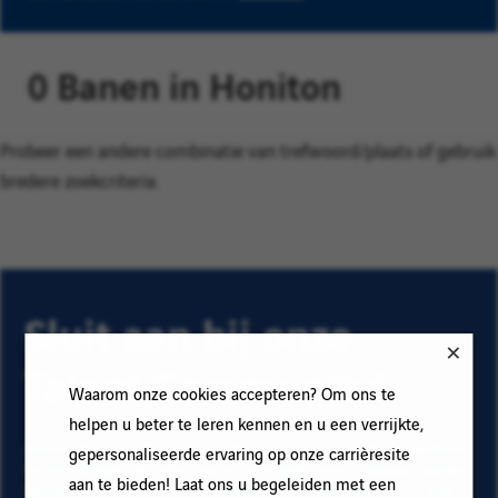
0 Banen in Honiton
Probeer een andere combinatie van trefwoord/plaats of gebruik
bredere zoekcriteria.
Sluit aan bij onze
Talent Community!
Waarom onze cookies accepteren? Om ons te
helpen u beter te leren kennen en u een verrijkte,
Abonneer op onze e-mail alerts om ons vacature aanbod
gepersonaliseerde ervaring op onze carrièresite
te ontvangen en informatie te krijgen over nieuwe banen
aan te bieden! Laat ons u begeleiden met een
binnen Vinci. Vul uw e-mailadres en voorkeuren in. Klik