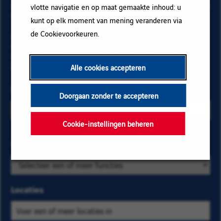
op "Toevoegen" en vervolgens op "Abonneren" en blijf op
vlotte navigatie en op maat gemaakte inhoud: u
de hoogte via onze e-mail alerts!
kunt op elk moment van mening veranderen via
de Cookievoorkeuren.
Onderstaande gegevens zijn noodzakelijk om te kunnen
registreren voor de email alerts. Voor meer informatie
over het beheer van uw gegevens en over uw rechten,
klik hier
.
Alle cookies accepteren
E-mailadres
Doorgaan zonder te accepteren
Cookie-instellingen beheren
Selecteer de
Functies
Zoek
bedrijfs- en
op
locatiecriteria
categorie
om de
en
Locaties
vacatures te
kies
vinden die u
er