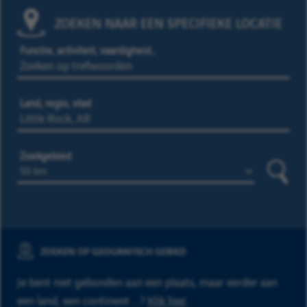
ZOEKEN NAAR EEN SPECIFIEKE LOCATIE
Functie, activiteit, vaardigheid…
Land, regio, stad
Zoekgebied
Zoeke
ZOEKEN OP GEOGRAFISCH GEBIED
Je bent niet gebonden aan een plaats, maar eerder aan
een land, een continent ...?
Klik hier
.