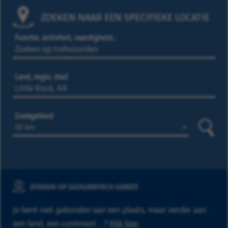
ZOEKEN NAAR EEN SPECIFIEKE LOCATIE
Functie, activiteit, vaardigheid…
Land, regio, stad
Zoekgebied
Zoeke
ZOEKEN OP GEOGRAFISCH GEBIED
Je bent niet gebonden aan een plaats, maar eerder aan
een land, een continent ...?
Klik hier
.