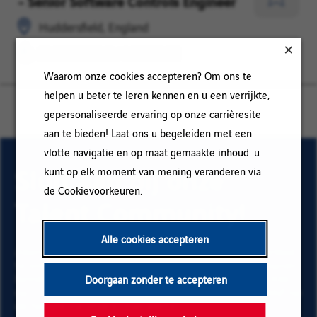
- Senior Software Controls Engineer
England
/
Opslaan
MONTAGE
voor
Huddersfield, England
later
ENGINEERING / MONTAGE
Waarom onze cookies accepteren? Om ons te
helpen u beter te leren kennen en u een verrijkte,
gepersonaliseerde ervaring op onze carrièresite
aan te bieden! Laat ons u begeleiden met een
vlotte navigatie en op maat gemaakte inhoud: u
Sluit aan bij onze
kunt op elk moment van mening veranderen via
de Cookievoorkeuren.
Talent Community!
Alle cookies accepteren
Abonneer op onze e-mail alerts om ons vacature aanbod
te ontvangen en informatie te krijgen over nieuwe banen
binnen Vinci. Vul uw e-mailadres en voorkeuren in. Klik
Doorgaan zonder te accepteren
op "Toevoegen" en vervolgens op "Abonneren" en blijf op
de hoogte via onze e-mail alerts!