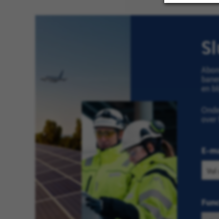
Sl
Abon
bane
en bl
Onde
over
E-ma
Func
Selec
Zoek
bedri
op