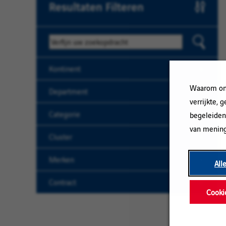
Resultaten Filteren
Trefwoord
Kontinent
Waarom onz
Department
verrijkte, 
Categorie
begeleiden
van mening
Cluster
Merken
All
Contract
Cooki
Alles
Wissen