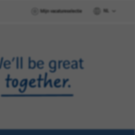
NL
Mijn vacatureselectie