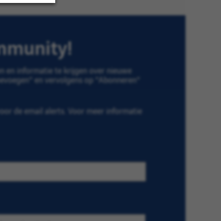
ommunity!
 en informatie te krijgen over nieuwe
Toevoegen" en vervolgens op "Abonneren"
or de email alerts. Voor meer informatie