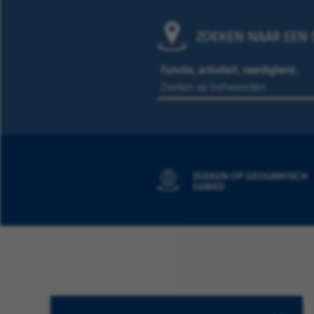
ZOEKEN NAAR EEN S
Functie, activiteit, vaardigheid…
ZOEKEN OP GEOGRAFISCH
GEBIED