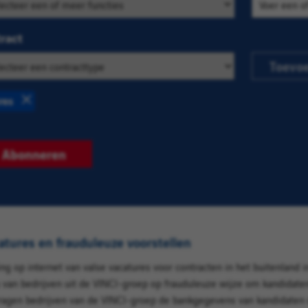
ecriteria
orie
e
ract
ures te
n die u
Toevo
esseren
res
Verwijderen
ties.
Abonneren
tures en frauduleuze voorstellen
g op internet van valse vacatures voor contracten in het buitenland 
an bedrijven uit de VINCI-groep op frauduleuze wijze om kandidaten 
vragen bedrijven van de VINCI-groep de bankgegevens van kandidaten 