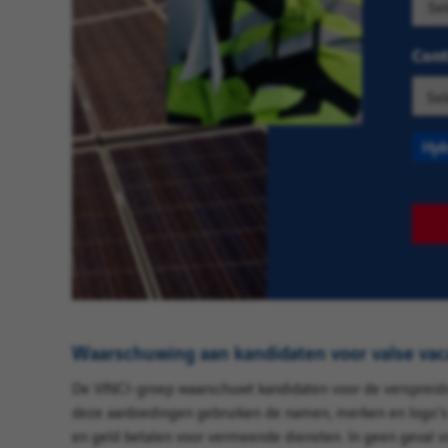
locati
categ
om d
en
Cont
vacat
kies
vinde
er
inter
één
uit
Hyè
de
lijst
sugges
Zoek
op
plaats
en
kies
er
Waarschuwing aan kandidaten voor valse vaca
één
De VINCI-groep waarschuwt kandidaten voor de verspreidin
uit
deze aanbiedingen gebruiken de namen, merken en logo's v
de
en geld betalen voor vermeende diensten. In geen geval 
lijst