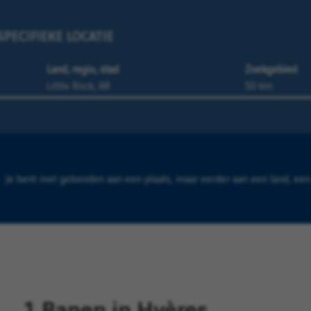
PECIFIEKE LOCATIE
Land, regio, stad
Zoekgebied
Je bent niet gebonden aan een plaats, maar eerder aan een land, een 
1 Banen in Hyères