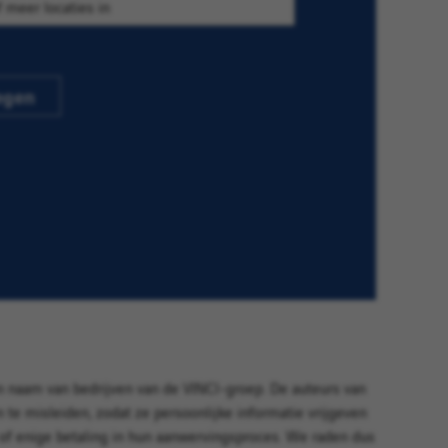
egen
in naam van bedrijven van de VINCI-groep. De auteurs van
te misleiden, zodat ze persoonlijke informatie vrijgeven
of enige betaling in hun aanwervingsproces. We raden dus