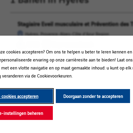
Stagiaire Eveil musculaire et Prévention des
Hyères,
QHSE
Provence-
Hyères, Provence-Alpes-Côte d'Azur Region
Alpes-
QHSE
Stage-overeenkomst
Côte
e cookies accepteren? Om ons te helpen u beter te leren kennen en
d'Azur
Region
gepersonaliseerde ervaring op onze carrièresite aan te bieden! Laat ons
 met een vlotte navigatie en op maat gemaakte inhoud: u kunt op el
 veranderen via de Cookievoorkeuren.
e cookies accepteren
Doorgaan zonder te accepteren
e-instellingen beheren