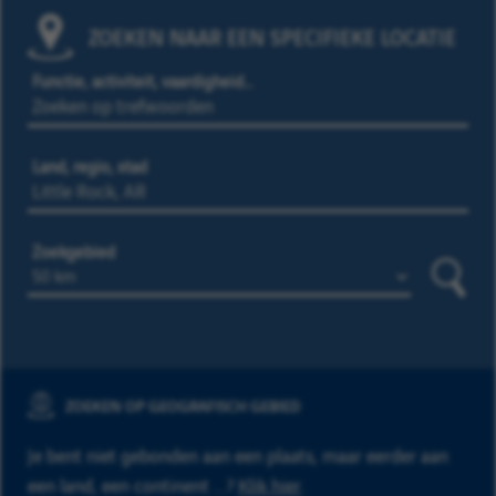
ZOEKEN NAAR EEN SPECIFIEKE LOCATIE
Functie, activiteit, vaardigheid…
Land, regio, stad
Zoekgebied
Zoeke
ZOEKEN OP GEOGRAFISCH GEBIED
Je bent niet gebonden aan een plaats, maar eerder aan
een land, een continent ...?
Klik hier
.