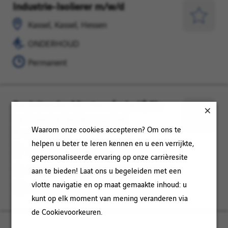
Industrie-Isolierer m/w/d
Kassel,
ONDERHOUD
Kassel,
Opslaan
Kassel, Kassel, Hessen
Hessen
voor
ONDERHOUD
later
Permanent
Bauleitender Monteur (m/w/d) für
Kassel,
PROJECTLEIDING
technische Isolierung und
Kassel,
/
Opslaan
Waarom onze cookies accepteren? Om ons te
Brandschutz
Hessen
INBEDRIJFSTELLING
voor
helpen u beter te leren kennen en u een verrijkte,
later
Kassel, Kassel, Hessen
gepersonaliseerde ervaring op onze carrièresite
PROJECTLEIDING / INBEDRIJFSTELLING
aan te bieden! Laat ons u begeleiden met een
vlotte navigatie en op maat gemaakte inhoud: u
Permanent
kunt op elk moment van mening veranderen via
de Cookievoorkeuren.