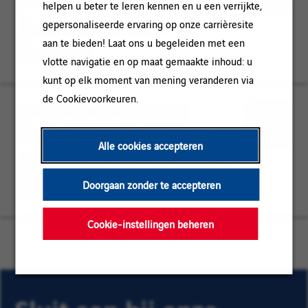
Krautergersheim, Grand Est
helpen u beter te leren kennen en u een verrijkte,
Est
ACCOUNTING
voor
gepersonaliseerde ervaring op onze carrièresite
FINANCE / ACCOUNTING
later
aan te bieden! Laat ons u begeleiden met een
Permanent
vlotte navigatie en op maat gemaakte inhoud: u
kunt op elk moment van mening veranderen via
de Cookievoorkeuren.
Chef d'équipe génie civil F/H
Bas
PROJECTLEIDING
Rhin,
/
Opslaan
Bas Rhin, Krautergersheim, Grand Est
Alle cookies accepteren
Krautergersheim,
INBEDRIJFSTELLING
voor
PROJECTLEIDING / INBEDRIJFSTELLING
Grand
later
Est
Doorgaan zonder te accepteren
Permanent
Cookie-instellingen beheren