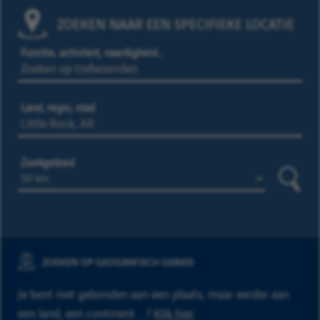
ZOEKEN NAAR EEN SPECIFIEKE LOCATIE
Functie, activiteit, vaardigheid…
Land, regio, stad
Zoekgebied
Zoeke
ZOEKEN OP GEOGRAFISCH GEBIED
Je bent niet gebonden aan een plaats, maar eerder aan
een land, een continent ...?
Klik hier
.