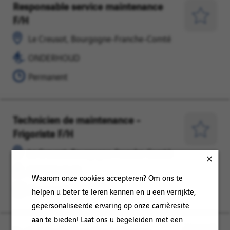
Responsable service maintenance
Le
ONDERHOUD
F/H
Creusot,
Opslaan
Bourgogne-
voor
Le Creusot, Bourgogne-Franche-Comté
Franche-
later
ONDERHOUD
Comté
Permanent
Technicien de maintenance -
Le
ONDERHOUD
Frigoriste F/H
Creusot,
Opslaan
Bourgogne-
voor
Le Creusot, Bourgogne-Franche-Comté
Franche-
later
ONDERHOUD
Comté
Waarom onze cookies accepteren? Om ons te
Permanent
helpen u beter te leren kennen en u een verrijkte,
gepersonaliseerde ervaring op onze carrièresite
aan te bieden! Laat ons u begeleiden met een