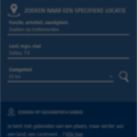
ZOEKEN NAAR EEN SPECIFIEKE LOCATIE
Functie, activiteit, vaardigheid…
Land, regio, stad
Zoekgebied
Zoeke
ZOEKEN OP GEOGRAFISCH GEBIED
Je bent niet gebonden aan een plaats, maar eerder aan
een land, een continent ...?
Klik hier
.