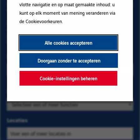
op "Toevoegen" en vervolgens op "Abonneren" en blijf op
vlotte navigatie en op maat gemaakte inhoud: u
de hoogte via onze e-mail alerts!
kunt op elk moment van mening veranderen via
de Cookievoorkeuren.
Onderstaande gegevens zijn noodzakelijk om te kunnen
registreren voor de email alerts. Voor meer informatie
over het beheer van uw gegevens en over uw rechten,
klik hier
.
Alle cookies accepteren
E-mailadres
Doorgaan zonder te accepteren
Cookie-instellingen beheren
Selecteer de
Functies
Zoek
bedrijfs- en
op
locatiecriteria
categorie
om de
en
Locaties
vacatures te
kies
vinden die u
er