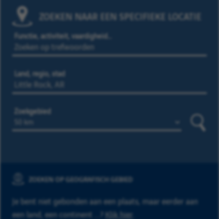
ZOEKEN NAAR EEN SPECIFIEKE LOCATIE
Functie, activiteit, vaardigheid…
Land, regio, stad
Zoekgebied
Zoeke
ZOEKEN OP GEOGRAFISCH GEBIED
Je bent niet gebonden aan een plaats, maar eerder aan
een land, een continent ...?
Klik hier
.