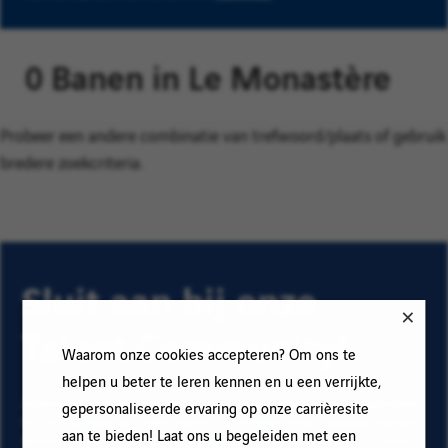
0 Banen in Le Monastère
Probeer een andere combinatie van trefwoord/plaats of gebruik
bredere zoekcriteria.
Sluit aan bij onze
Talent Community!
Waarom onze cookies accepteren? Om ons te
helpen u beter te leren kennen en u een verrijkte,
Abonneer op onze e-mail alerts om ons vacature aanbod
gepersonaliseerde ervaring op onze carrièresite
te ontvangen en informatie te krijgen over nieuwe banen
aan te bieden! Laat ons u begeleiden met een
binnen Vinci. Vul uw e-mailadres en voorkeuren in. Klik