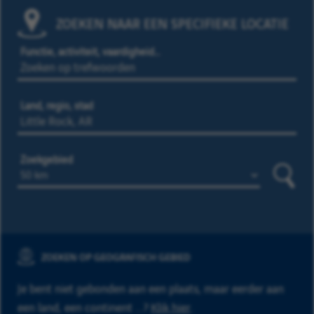
ZOEKEN NAAR EEN SPECIFIEKE LOCATIE
Functie, activiteit, vaardigheid…
Land, regio, stad
Zoekgebied
Zoeke
ZOEKEN OP GEOGRAFISCH GEBIED
Je bent niet gebonden aan een plaats, maar eerder aan
een land, een continent ...?
Klik hier
.