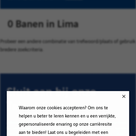
0 Banen in Lima
Probeer een andere combinatie van trefwoord/plaats of gebruik
bredere zoekcriteria.
Sluit aan bij onze
Talent Community!
Waarom onze cookies accepteren? Om ons te
helpen u beter te leren kennen en u een verrijkte,
Abonneer op onze e-mail alerts om ons vacature aanbod
gepersonaliseerde ervaring op onze carrièresite
te ontvangen en informatie te krijgen over nieuwe banen
aan te bieden! Laat ons u begeleiden met een
binnen Vinci. Vul uw e-mailadres en voorkeuren in. Klik