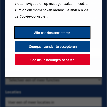
op "Toevoegen" en vervolgens op "Abonneren" en blijf op
vlotte navigatie en op maat gemaakte inhoud: u
de hoogte via onze e-mail alerts!
kunt op elk moment van mening veranderen via
de Cookievoorkeuren.
Onderstaande gegevens zijn noodzakelijk om te kunnen
registreren voor de email alerts. Voor meer informatie
over het beheer van uw gegevens en over uw rechten,
klik hier
.
Alle cookies accepteren
E-mailadres
Doorgaan zonder te accepteren
Cookie-instellingen beheren
Selecteer de
Functies
Zoek
bedrijfs- en
op
locatiecriteria
categorie
om de
en
Locaties
vacatures te
kies
vinden die u
er