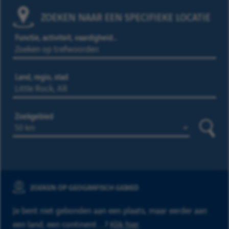
ZOEKEN NAAR EEN SPECIFIEKE LOCATIE
Functie, activiteit, vaardigheid…
Land, regio, stad
Zoekgebied
Zoeke
ZOEKEN OP GEOGRAFISCH GEBIED
Je bent niet gebonden aan een plaats, maar eerder aan
een land, een continent ...?
Klik hier
.