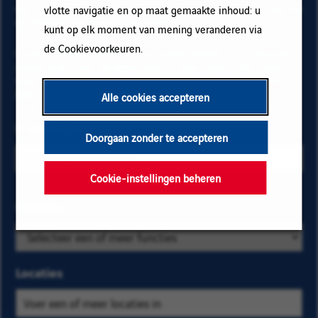
op "Toevoegen" en vervolgens op "Abonneren" en blijf op
vlotte navigatie en op maat gemaakte inhoud: u
de hoogte via onze e-mail alerts!
kunt op elk moment van mening veranderen via
de Cookievoorkeuren.
Onderstaande gegevens zijn noodzakelijk om te kunnen
registreren voor de email alerts. Voor meer informatie
over het beheer van uw gegevens en over uw rechten,
klik hier
.
Alle cookies accepteren
E-mailadres
Doorgaan zonder te accepteren
Cookie-instellingen beheren
Selecteer de
Functies
Zoek
bedrijfs- en
op
locatiecriteria
categorie
om de
en
Locaties
vacatures te
kies
vinden die u
er