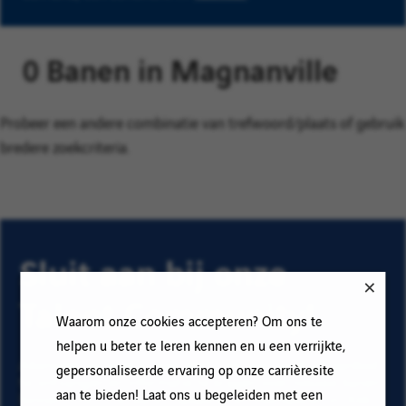
0 Banen in Magnanville
Probeer een andere combinatie van trefwoord/plaats of gebruik
bredere zoekcriteria.
Sluit aan bij onze
Talent Community!
Waarom onze cookies accepteren? Om ons te
helpen u beter te leren kennen en u een verrijkte,
Abonneer op onze e-mail alerts om ons vacature aanbod
gepersonaliseerde ervaring op onze carrièresite
te ontvangen en informatie te krijgen over nieuwe banen
aan te bieden! Laat ons u begeleiden met een
binnen Vinci. Vul uw e-mailadres en voorkeuren in. Klik