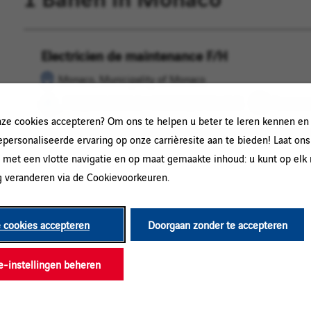
Electricien de maintenance F/H
Monaco,
PROJECTLEIDING
Municipality
/
Monaco, Municipality of Monaco
of
INBEDRIJFSTELLING
PROJECTLEIDING / INBEDRIJFSTELLING
Permane
Monaco
e cookies accepteren? Om ons te helpen u beter te leren kennen en
gepersonaliseerde ervaring op onze carrièresite aan te bieden! Laat ons
 met een vlotte navigatie en op maat gemaakte inhoud: u kunt op el
 veranderen via de Cookievoorkeuren.
e cookies accepteren
Doorgaan zonder te accepteren
e-instellingen beheren