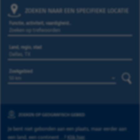
ZOEKEN NAAR EEN SPECIFIEKE LOCATIE
Functie, activiteit, vaardigheid…
Land, regio, stad
Zoekgebied
Zoeke
ZOEKEN OP GEOGRAFISCH GEBIED
Je bent niet gebonden aan een plaats, maar eerder aan
een land, een continent ...?
Klik hier
.