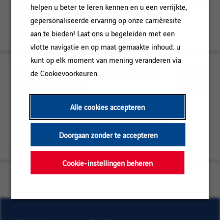
Rhône-
INBEDRIJFSTELLING
voor
helpen u beter te leren kennen en u een verrijkte,
PROJECTLEIDING / INBEDRIJFSTELLING
Alpes
later
gepersonaliseerde ervaring op onze carrièresite
Permanent
aan te bieden! Laat ons u begeleiden met een
vlotte navigatie en op maat gemaakte inhoud: u
kunt op elk moment van mening veranderen via
Chef d'équipe en électricité HT/BT
Montluçon,
PROJECTLEIDING
de Cookievoorkeuren.
expérimenté F/H
Auvergne-
/
Opslaan
Rhône-
INBEDRIJFSTELLING
voor
Montluçon, Auvergne-Rhône-Alpes
Alle cookies accepteren
Alpes
later
PROJECTLEIDING / INBEDRIJFSTELLING
Doorgaan zonder te accepteren
Permanent
Cookie-instellingen beheren