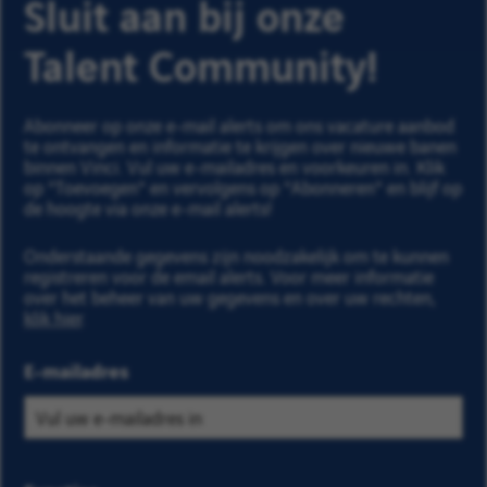
Sluit aan bij onze
Talent Community!
Abonneer op onze e-mail alerts om ons vacature aanbod
te ontvangen en informatie te krijgen over nieuwe banen
binnen Vinci. Vul uw e-mailadres en voorkeuren in. Klik
op "Toevoegen" en vervolgens op "Abonneren" en blijf op
de hoogte via onze e-mail alerts!
Onderstaande gegevens zijn noodzakelijk om te kunnen
registreren voor de email alerts. Voor meer informatie
over het beheer van uw gegevens en over uw rechten,
klik hier
.
E-mailadres