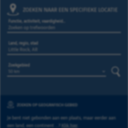
ZOEKEN NAAR EEN SPECIFIEKE LOCATIE
Functie, activiteit, vaardigheid…
Land, regio, stad
Zoekgebied
Zoeke
ZOEKEN OP GEOGRAFISCH GEBIED
Je bent niet gebonden aan een plaats, maar eerder aan
een land, een continent ...?
Klik hier
.