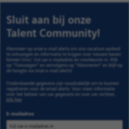
Sluit aan bij onze
Talent Community!
Abonneer op onze e-mail alerts om ons vacature aanbod
te ontvangen en informatie te krijgen over nieuwe banen
binnen Vinci. Vul uw e-mailadres en voorkeuren in. Klik
op "Toevoegen" en vervolgens op "Abonneren" en blijf op
de hoogte via onze e-mail alerts!
Onderstaande gegevens zijn noodzakelijk om te kunnen
registreren voor de email alerts. Voor meer informatie
over het beheer van uw gegevens en over uw rechten,
klik hier
.
E-mailadres