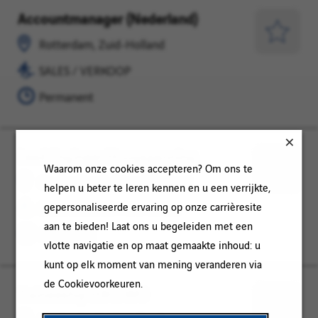
Accountmanager (Nederland)
Rotterdam,
SALES
Zuid-
/
Opslaan
Rotterdam, Zuid-Holland
Holland
VERKOOP
voor
SALES / VERKOOP
later
Permanent
Lead Engineer Hoogspanning
Op
ENGINEERING
Waarom onze cookies accepteren? Om ons te
den
/
Opslaan
Op den Bosch, Noord-Brabant
helpen u beter te leren kennen en u een verrijkte,
Bosch,
MONTAGE
voor
gepersonaliseerde ervaring op onze carrièresite
ENGINEERING / MONTAGE
Noord-
later
aan te bieden! Laat ons u begeleiden met een
Brabant
Permanent
vlotte navigatie en op maat gemaakte inhoud: u
kunt op elk moment van mening veranderen via
de Cookievoorkeuren.
Traineeship HBO/WO
Dordrecht,
ENGINEERING
Zuid-
/
Opslaan