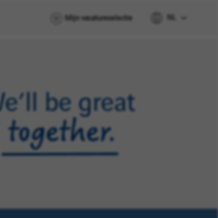
NL
Mijn vacatureselectie