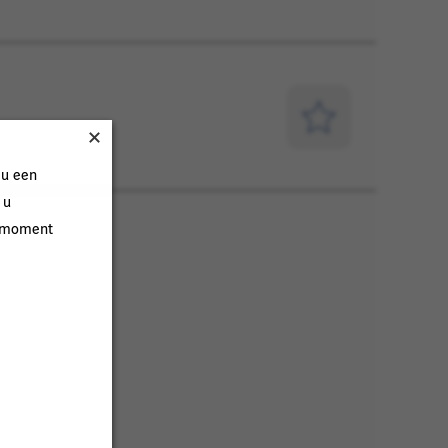
Opslaan
voor
 u een
later
 u
k moment