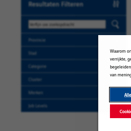
Resultaten Filteren
Trefwoord
Provincie
Waarom onz
Stad
verrijkte, 
Categorie
begeleiden
van mening
Cluster
Merken
All
Job Levels
Cooki
Alles
Wissen