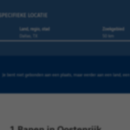
PECIFIEKE LOCATIE
Land, regio, stad
Zoekgebied
Je bent niet gebonden aan een plaats, maar eerder aan een land, een 
1 Banen in Oostenrijk