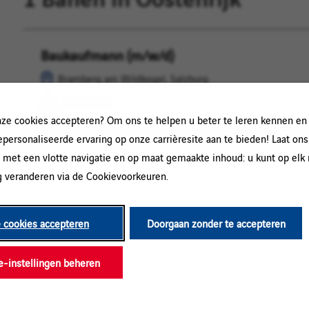
Baukaufmann (m/w/d)
Bramberg
Onbekend
am
Bramberg am Wildkogel, Salzburg
Wildkogel,
Onbekend
Salzburg
e cookies accepteren? Om ons te helpen u beter te leren kennen en
gepersonaliseerde ervaring op onze carrièresite aan te bieden! Laat ons
 met een vlotte navigatie en op maat gemaakte inhoud: u kunt op el
 veranderen via de Cookievoorkeuren.
e cookies accepteren
Doorgaan zonder te accepteren
e-instellingen beheren