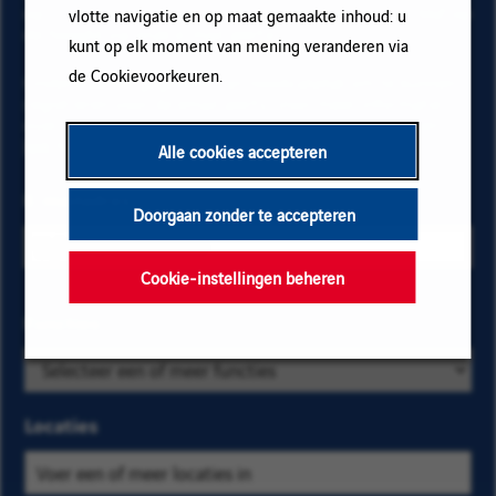
op "Toevoegen" en vervolgens op "Abonneren" en blijf op
vlotte navigatie en op maat gemaakte inhoud: u
de hoogte via onze e-mail alerts!
kunt op elk moment van mening veranderen via
de Cookievoorkeuren.
Onderstaande gegevens zijn noodzakelijk om te kunnen
registreren voor de email alerts. Voor meer informatie
over het beheer van uw gegevens en over uw rechten,
klik hier
.
Alle cookies accepteren
E-mailadres
Doorgaan zonder te accepteren
Cookie-instellingen beheren
Selecteer de
Functies
Zoek
bedrijfs- en
op
locatiecriteria
categorie
om de
en
Locaties
vacatures te
kies
vinden die u
er