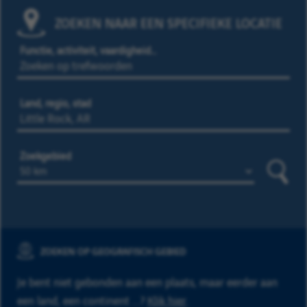
ZOEKEN NAAR EEN SPECIFIEKE LOCATIE
Functie, activiteit, vaardigheid…
Land, regio, stad
Zoekgebied
Zoeke
ZOEKEN OP GEOGRAFISCH GEBIED
Je bent niet gebonden aan een plaats, maar eerder aan
een land, een continent ...?
Klik hier
.