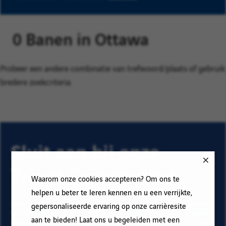
0 Banen in Ottawa
Probeer een andere combinatie van trefwoord/plaats of gebruik
bredere zoekcriteria.
Sluit aan bij onze
Talent Community!
Waarom onze cookies accepteren? Om ons te
helpen u beter te leren kennen en u een verrijkte,
Abonneer op onze e-mail alerts om ons vacature aanbod
gepersonaliseerde ervaring op onze carrièresite
te ontvangen en informatie te krijgen over nieuwe banen
aan te bieden! Laat ons u begeleiden met een
binnen Vinci. Vul uw e-mailadres en voorkeuren in. Klik