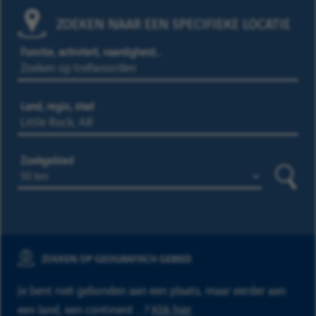
ZOEKEN NAAR EEN SPECIFIEKE LOCATIE
Functie, activiteit, vaardigheid…
Land, regio, stad
Zoekgebied
Zoeke
ZOEKEN OP GEOGRAFISCH GEBIED
Je bent niet gebonden aan een plaats, maar eerder aan
een land, een continent ...?
Klik hier
.