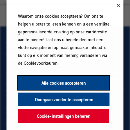
Waarom onze cookies accepteren? Om ons te
helpen u beter te leren kennen en u een verrijkte,
gepersonaliseerde ervaring op onze carrièresite
Sluit aan bij onze
aan te bieden! Laat ons u begeleiden met een
vlotte navigatie en op maat gemaakte inhoud: u
Talent Community!
kunt op elk moment van mening veranderen via
de Cookievoorkeuren.
Abonneer op onze e-mail alerts om ons vacature aanbod
te ontvangen en informatie te krijgen over nieuwe banen
Alle cookies accepteren
binnen Vinci. Vul uw e-mailadres en voorkeuren in. Klik
op "Toevoegen" en vervolgens op "Abonneren" en blijf op
de hoogte via onze e-mail alerts!
Doorgaan zonder te accepteren
Onderstaande gegevens zijn noodzakelijk om te kunnen
registreren voor de email alerts. Voor meer informatie
Cookie-instellingen beheren
over het beheer van uw gegevens en over uw rechten,
klik hier
.