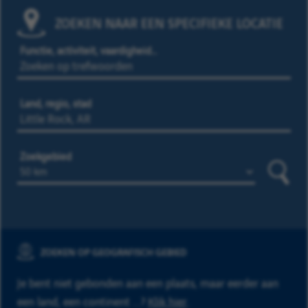
ZOEKEN NAAR EEN SPECIFIEKE LOCATIE
Functie, activiteit, vaardigheid…
Land, regio, stad
Zoekgebied
Zoeke
ZOEKEN OP GEOGRAFISCH GEBIED
Je bent niet gebonden aan een plaats, maar eerder aan
een land, een continent ...?
Klik hier
.