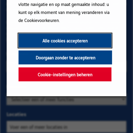
op "Toevoegen" en vervolgens op "Abonneren" en blijf op
vlotte navigatie en op maat gemaakte inhoud: u
de hoogte via onze e-mail alerts!
kunt op elk moment van mening veranderen via
de Cookievoorkeuren.
Onderstaande gegevens zijn noodzakelijk om te kunnen
registreren voor de email alerts. Voor meer informatie
over het beheer van uw gegevens en over uw rechten,
klik hier
.
Alle cookies accepteren
E-mailadres
Doorgaan zonder te accepteren
Cookie-instellingen beheren
Selecteer de
Functies
Zoek
bedrijfs- en
op
locatiecriteria
categorie
om de
en
Locaties
vacatures te
kies
vinden die u
er