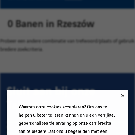
0 Banen in Rzeszów
Probeer een andere combinatie van trefwoord/plaats of gebruik
bredere zoekcriteria.
Sluit aan bij onze
Talent Community!
Waarom onze cookies accepteren? Om ons te
helpen u beter te leren kennen en u een verrijkte,
Abonneer op onze e-mail alerts om ons vacature aanbod
gepersonaliseerde ervaring op onze carrièresite
te ontvangen en informatie te krijgen over nieuwe banen
aan te bieden! Laat ons u begeleiden met een
binnen Vinci. Vul uw e-mailadres en voorkeuren in. Klik