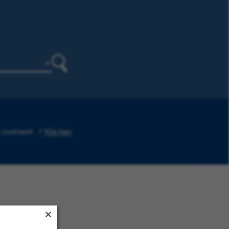
Zoeken
continent ...?
Klik hier
.