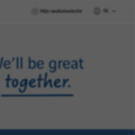
NL
Mijn vacatureselectie