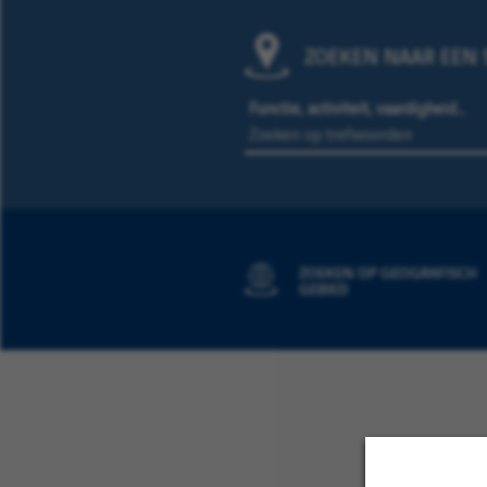
ZOEKEN NAAR EEN S
Functie, activiteit, vaardigheid…
ZOEKEN OP GEOGRAFISCH
GEBIED