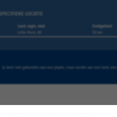
PECIFIEKE LOCATIE
Land, regio, stad
Zoekgebied
Je bent niet gebonden aan een plaats, maar eerder aan een land, een 
0 Banen in Saint-Astier