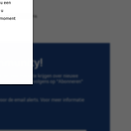
 u een
 u
redere zoekcriteria.
k moment
ommunity!
 en informatie te krijgen over nieuwe
Toevoegen" en vervolgens op "Abonneren"
or de email alerts. Voor meer informatie