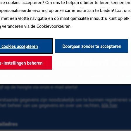
e cookies accepteren? Om ons te helpen u beter te leren kennen en
gepersonaliseerde ervaring op onze carrièresite aan te bieden! Laat ons
Probeer een andere combinatie van trefwoord/plaats of gebruik b
 met een vlotte navigatie en op maat gemaakte inhoud: u kunt op el
 veranderen via de Cookievoorkeuren.
e cookies accepteren
Doorgaan zonder te accepteren
uit aan bij onze Talent C
e-instellingen beheren
neer op onze e-mail alerts om ons vacature aanbod te ontvangen
n binnen Vinci. Vul uw e-mailadres en voorkeuren in. Klik op "
ijf op de hoogte via onze e-mail alerts!
rstaande gegevens zijn noodzakelijk om te kunnen registreren vo
 het beheer van uw gegevens en over uw rechten,
klik hier
.
iladres