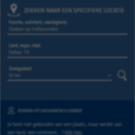
ZOEKEN NAAR EEN SPECIFIEKE LOCATIE
Functie, activiteit, vaardigheid…
Land, regio, stad
Zoekgebied
Zoeke
ZOEKEN OP GEOGRAFISCH GEBIED
Je bent niet gebonden aan een plaats, maar eerder aan
een land, een continent ...?
Klik hier
.