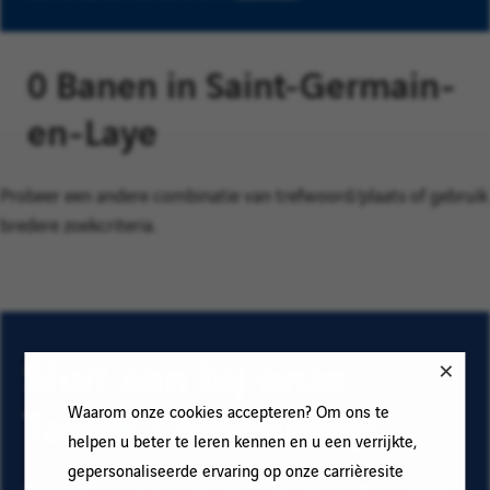
0 Banen in Saint-Germain-
en-Laye
Probeer een andere combinatie van trefwoord/plaats of gebruik
bredere zoekcriteria.
Sluit aan bij onze
Talent Community!
Waarom onze cookies accepteren? Om ons te
helpen u beter te leren kennen en u een verrijkte,
gepersonaliseerde ervaring op onze carrièresite
Abonneer op onze e-mail alerts om ons vacature aanbod