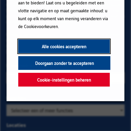
aan te bieden! Laat ons u begeleiden met een
te ontvangen en informatie te krijgen over nieuwe banen
binnen Vinci. Vul uw e-mailadres en voorkeuren in. Klik
vlotte navigatie en op maat gemaakte inhoud: u
op "Toevoegen" en vervolgens op "Abonneren" en blijf op
kunt op elk moment van mening veranderen via
de hoogte via onze e-mail alerts!
de Cookievoorkeuren.
Onderstaande gegevens zijn noodzakelijk om te kunnen
registreren voor de email alerts. Voor meer informatie
over het beheer van uw gegevens en over uw rechten,
Alle cookies accepteren
klik hier
.
Doorgaan zonder te accepteren
E-mailadres
Cookie-instellingen beheren
Selecteer de
Functies
Zoek
bedrijfs- en
op
locatiecriteria
categorie
om de
en
Locaties
vacatures te
kies