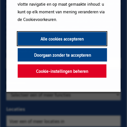
op "Toevoegen" en vervolgens op "Abonneren" en blijf op
vlotte navigatie en op maat gemaakte inhoud: u
de hoogte via onze e-mail alerts!
kunt op elk moment van mening veranderen via
de Cookievoorkeuren.
Onderstaande gegevens zijn noodzakelijk om te kunnen
registreren voor de email alerts. Voor meer informatie
over het beheer van uw gegevens en over uw rechten,
klik hier
.
Alle cookies accepteren
E-mailadres
Doorgaan zonder te accepteren
Cookie-instellingen beheren
Selecteer de
Functies
Zoek
bedrijfs- en
op
locatiecriteria
categorie
om de
en
Locaties
vacatures te
kies
vinden die u
er