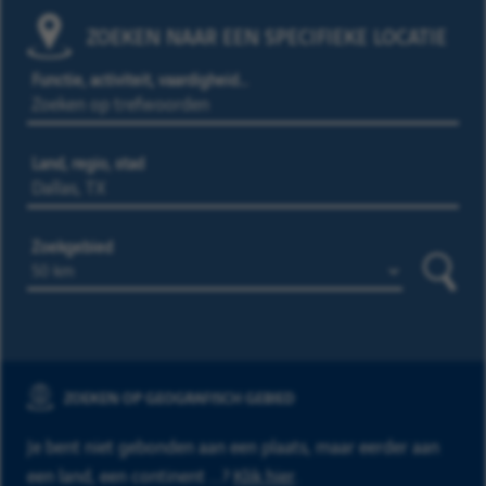
ZOEKEN NAAR EEN SPECIFIEKE LOCATIE
Functie, activiteit, vaardigheid…
Land, regio, stad
Zoekgebied
Zoeke
ZOEKEN OP GEOGRAFISCH GEBIED
Je bent niet gebonden aan een plaats, maar eerder aan
een land, een continent ...?
Klik hier
.