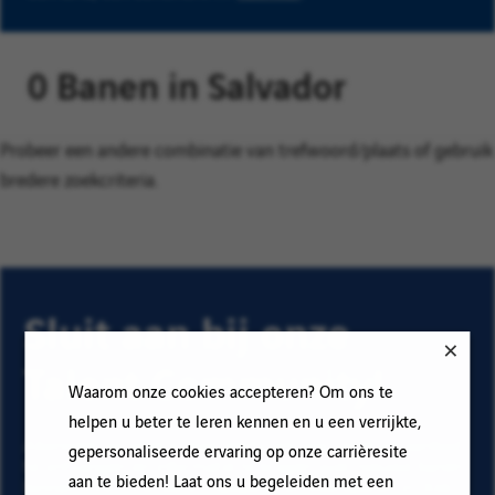
0 Banen in Salvador
Probeer een andere combinatie van trefwoord/plaats of gebruik
bredere zoekcriteria.
Sluit aan bij onze
Talent Community!
Waarom onze cookies accepteren? Om ons te
helpen u beter te leren kennen en u een verrijkte,
Abonneer op onze e-mail alerts om ons vacature aanbod
gepersonaliseerde ervaring op onze carrièresite
te ontvangen en informatie te krijgen over nieuwe banen
aan te bieden! Laat ons u begeleiden met een
binnen Vinci. Vul uw e-mailadres en voorkeuren in. Klik