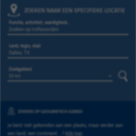
ZOEKEN NAAR EEN SPECIFIEKE LOCATIE
Functie, activiteit, vaardigheid…
Land, regio, stad
Zoekgebied
Zoeke
ZOEKEN OP GEOGRAFISCH GEBIED
Je bent niet gebonden aan een plaats, maar eerder aan
een land, een continent ...?
Klik hier
.