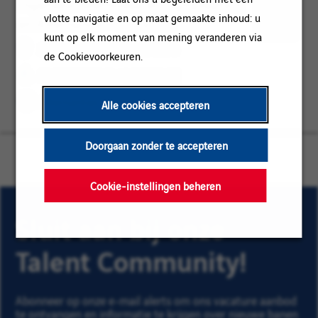
Ingénieur Méthodes et Digitalisation
Sorigny,
ENGINEERING
vlotte navigatie en op maat gemaakte inhoud: u
en Alternance - Tours F/H
Centre-
/
Opslaan
kunt op elk moment van mening veranderen via
Val
MONTAGE
voor
Sorigny, Centre-Val de Loire
de Cookievoorkeuren.
de
later
ENGINEERING / MONTAGE
Loire
Alternantiecontract
Alle cookies accepteren
Doorgaan zonder te accepteren
Cookie-instellingen beheren
Sluit aan bij onze
Talent Community!
Abonneer op onze e-mail alerts om ons vacature aanbod
te ontvangen en informatie te krijgen over nieuwe banen