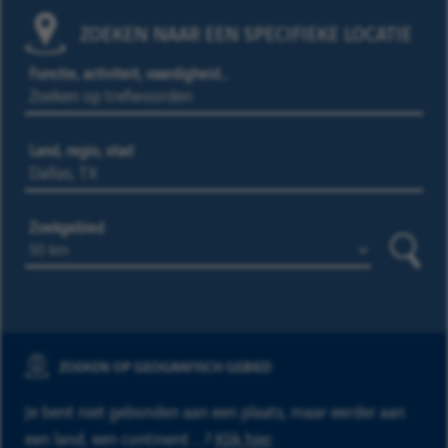
ZOEKEN NAAR EEN SPECIFIEKE LOCATIE
Functie, activiteit, vaardigheid…
Land, regio, stad
Zoekgebied
Zoeke
ZOEKEN OP GEOGRAFISCH GEBIED
Je bent niet gebonden aan een plaats, maar eerder aan
een land, een continent ...?
Klik hier
.