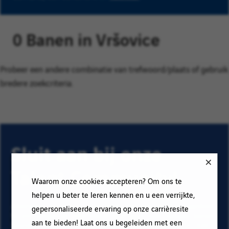
0 Banen in Vršovice
Probeer een andere combinatie van trefwoord/plaats of gebruik
bredere zoekcriteria.
Sluit aan bij onze
Talent Community!
Waarom onze cookies accepteren? Om ons te
helpen u beter te leren kennen en u een verrijkte,
Abonneer op onze e-mail alerts om ons vacature aanbod
gepersonaliseerde ervaring op onze carrièresite
te ontvangen en informatie te krijgen over nieuwe banen
aan te bieden! Laat ons u begeleiden met een
binnen Vinci. Vul uw e-mailadres en voorkeuren in. Klik