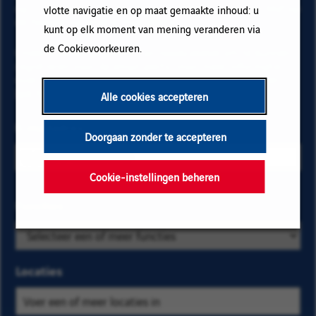
op "Toevoegen" en vervolgens op "Abonneren" en blijf op
vlotte navigatie en op maat gemaakte inhoud: u
de hoogte via onze e-mail alerts!
kunt op elk moment van mening veranderen via
de Cookievoorkeuren.
Onderstaande gegevens zijn noodzakelijk om te kunnen
registreren voor de email alerts. Voor meer informatie
over het beheer van uw gegevens en over uw rechten,
klik hier
.
Alle cookies accepteren
E-mailadres
Doorgaan zonder te accepteren
Cookie-instellingen beheren
Selecteer de
Functies
Zoek
bedrijfs- en
op
locatiecriteria
categorie
om de
en
Locaties
vacatures te
kies
vinden die u
er