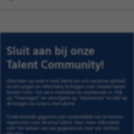
Sluit aan bij onze
Talent Community!
Abonneer op onze e-mail alerts om ons vacature aanbod
te ontvangen en informatie te krijgen over nieuwe banen
binnen Vinci. Vul uw e-mailadres en voorkeuren in. Klik
op "Toevoegen" en vervolgens op "Abonneren" en blijf op
de hoogte via onze e-mail alerts!
Onderstaande gegevens zijn noodzakelijk om te kunnen
registreren voor de email alerts. Voor meer informatie
over het beheer van uw gegevens en over uw rechten,
klik hier
.