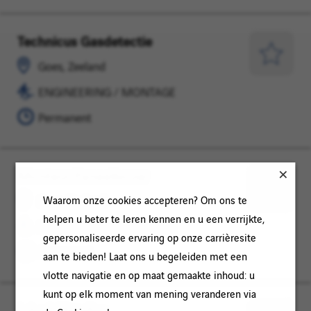
Technicus Gasdetectie
Goes,
ENGINEERING
Zeeland
/
Opslaan
Goes, Zeeland
MONTAGE
voor
ENGINEERING / MONTAGE
later
Permanent
Monteur Paneelbouw
Goes,
ENGINEERING
Zeeland
/
Opslaan
Waarom onze cookies accepteren? Om ons te
Goes, Zeeland
MONTAGE
voor
helpen u beter te leren kennen en u een verrijkte,
ENGINEERING / MONTAGE
later
gepersonaliseerde ervaring op onze carrièresite
Permanent
aan te bieden! Laat ons u begeleiden met een
vlotte navigatie en op maat gemaakte inhoud: u
kunt op elk moment van mening veranderen via
Inbedrijfsteller
Goes,
IT