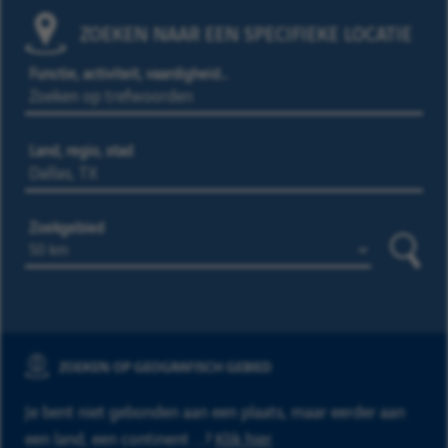
ZOEKEN NAAR EEN SPECIFIEKE LOCATIE
Functie, activiteit, vaardigheid…
Land, regio, stad
Zoekgebied
Zoeke
ZOEKEN OP GEOGRAFISCH GEBIED
Je bent niet gebonden aan een plaats, maar eerder aan
een land, een continent ...?
Klik hier
.