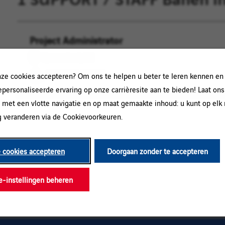
Project Administrator
Queensland,
SUPPORT
AU
/
Queensland, AU
STAFF
SUPPORT / STAFF
e cookies accepteren? Om ons te helpen u beter te leren kennen en
gepersonaliseerde ervaring op onze carrièresite aan te bieden! Laat ons
 met een vlotte navigatie en op maat gemaakte inhoud: u kunt op el
 veranderen via de Cookievoorkeuren.
e cookies accepteren
Doorgaan zonder te accepteren
e-instellingen beheren