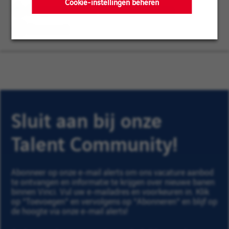
voor
Cookie-instellingen beheren
PROJECTLEIDING / INBEDRIJFSTELLING
de-
later
France
Permanent
Region
Sluit aan bij onze
Talent Community!
Abonneer op onze e-mail alerts om ons vacature aanbod
te ontvangen en informatie te krijgen over nieuwe banen
binnen Vinci. Vul uw e-mailadres en voorkeuren in. Klik
op "Toevoegen" en vervolgens op "Abonneren" en blijf op
de hoogte via onze e-mail alerts!