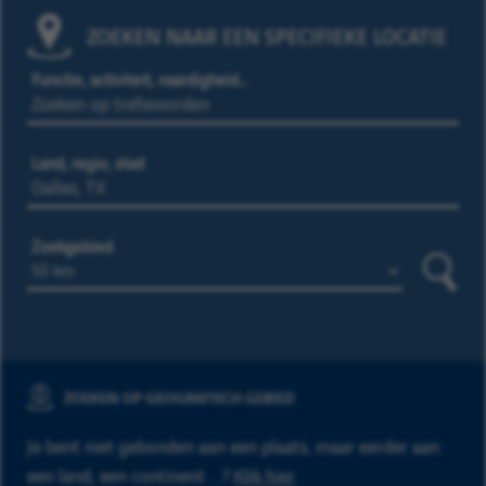
ZOEKEN NAAR EEN SPECIFIEKE LOCATIE
Functie, activiteit, vaardigheid…
Land, regio, stad
Zoekgebied
Zoeke
ZOEKEN OP GEOGRAFISCH GEBIED
Je bent niet gebonden aan een plaats, maar eerder aan
een land, een continent ...?
Klik hier
.