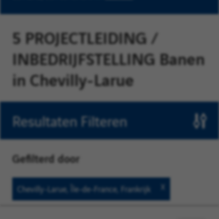
5 PROJECTLEIDING /
INBEDRIJFSTELLING Banen
in Chevilly-Larue
Resultaten Filteren
Gefilterd door
Chevilly-
Chevilly-Larue, Île-de-France, Frankrijk
Larue,
Île-