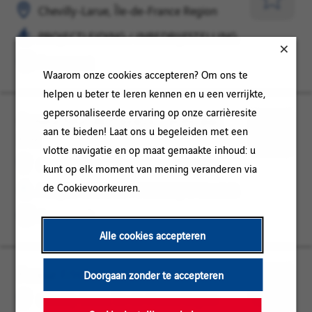
Larue,
/
Opslaan
Chevilly-Larue, Île-de-France Region
Île-
INBEDRIJFSTELLING
voor
PROJECTLEIDING / INBEDRIJFSTELLING
de-
later
France
Permanent
Waarom onze cookies accepteren? Om ons te
Region
helpen u beter te leren kennen en u een verrijkte,
gepersonaliseerde ervaring op onze carrièresite
Conducteur de travaux / principal
Chevilly-
PROJECTLEIDING
aan te bieden! Laat ons u begeleiden met een
F/H
Larue,
/
Opslaan
vlotte navigatie en op maat gemaakte inhoud: u
Île-
INBEDRIJFSTELLING
voor
Chevilly-Larue, Île-de-France Region
kunt op elk moment van mening veranderen via
de-
later
de Cookievoorkeuren.
PROJECTLEIDING / INBEDRIJFSTELLING
France
Region
Permanent
Alle cookies accepteren
Foreur F/H
Chevilly-
PROJECTLEIDING
Doorgaan zonder te accepteren
Larue,
/
Opslaan
Chevilly-Larue, Île-de-France Region
Île-
INBEDRIJFSTELLING