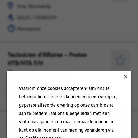
VERKOOP
voor
Vire, Normandy
later
SALES / VERKOOP
Permanent
Technicien d'Affaires – Postes
Le
SALES
HTB/HTA F/H
Mans,
/
Opslaan
Pays
VERKOOP
voor
Le Mans, Pays de la Loire
de
later
SALES / VERKOOP
la
Waarom onze cookies accepteren? Om ons te
Loire
helpen u beter te leren kennen en u een verrijkte,
Permanent
gepersonaliseerde ervaring op onze carrièresite
aan te bieden! Laat ons u begeleiden met een
vlotte navigatie en op maat gemaakte inhoud: u
Responsable d'Affaires – Postes
Le
SALES
kunt op elk moment van mening veranderen via
HTB/HTA F/H
Mans,
/
Opslaan
de Cookievoorkeuren.