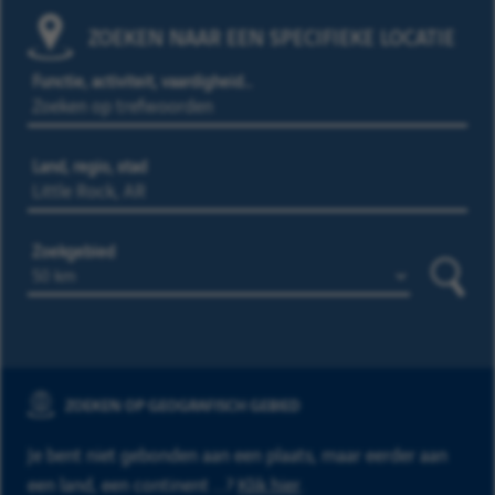
ZOEKEN NAAR EEN SPECIFIEKE LOCATIE
Functie, activiteit, vaardigheid…
Land, regio, stad
Zoekgebied
Zoeke
ZOEKEN OP GEOGRAFISCH GEBIED
Je bent niet gebonden aan een plaats, maar eerder aan
een land, een continent ...?
Klik hier
.