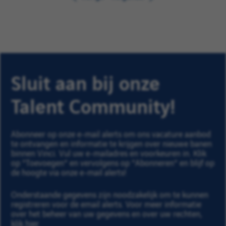
Sluit aan bij onze
Talent Community!
Abonneer op onze e-mail alerts om ons vacature aanbod
te ontvangen en informatie te krijgen over nieuwe banen
binnen Vinci. Vul uw e-mailadres en voorkeuren in. Klik
op "Toevoegen" en vervolgens op "Abonneren" en blijf op
de hoogte via onze e-mail alerts!
Onderstaande gegevens zijn noodzakelijk om te kunnen
registreren voor de email alerts. Voor meer informatie
over het beheer van uw gegevens en over uw rechten,
klik hier
.