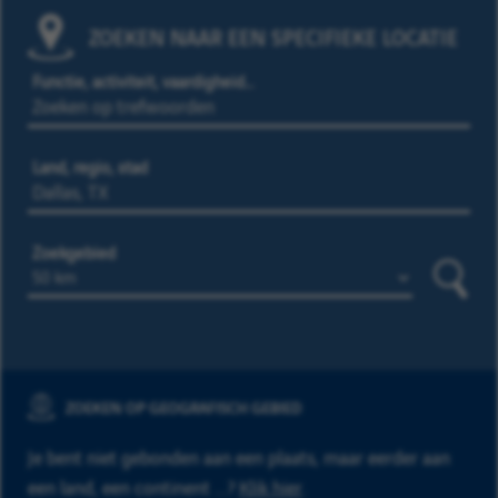
ZOEKEN NAAR EEN SPECIFIEKE LOCATIE
Functie, activiteit, vaardigheid…
Land, regio, stad
Zoekgebied
Zoeke
ZOEKEN OP GEOGRAFISCH GEBIED
Je bent niet gebonden aan een plaats, maar eerder aan
een land, een continent ...?
Klik hier
.