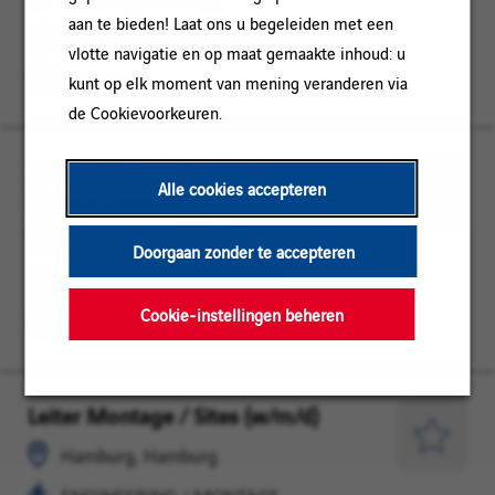
later
aan te bieden! Laat ons u begeleiden met een
ENGINEERING / MONTAGE
vlotte navigatie en op maat gemaakte inhoud: u
Permanent
kunt op elk moment van mening veranderen via
de Cookievoorkeuren.
Konstrukteur (m/w/d) für
Hamburg,
ENGINEERING
Alle cookies accepteren
Brandschutzanlagen
Hamburg
/
Opslaan
MONTAGE
voor
Hamburg, Hamburg
Doorgaan zonder te accepteren
later
ENGINEERING / MONTAGE
Cookie-instellingen beheren
Permanent
Leiter Montage / Sites (w/m/d)
Hamburg,
ENGINEERING
Hamburg
/
Opslaan
Hamburg, Hamburg
MONTAGE
voor