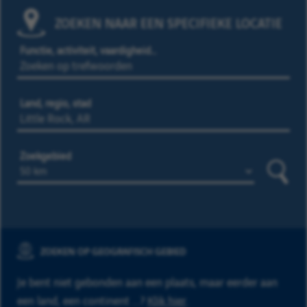
ZOEKEN NAAR EEN SPECIFIEKE LOCATIE
Functie, activiteit, vaardigheid…
Land, regio, stad
Zoekgebied
Zoeke
ZOEKEN OP GEOGRAFISCH GEBIED
Je bent niet gebonden aan een plaats, maar eerder aan
een land, een continent ...?
Klik hier
.