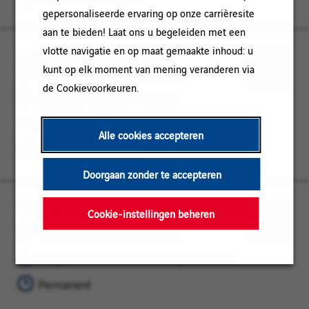
gepersonaliseerde ervaring op onze carrièresite
aan te bieden! Laat ons u begeleiden met een
vlotte navigatie en op maat gemaakte inhoud: u
STAGE CHEF DE CHANTIER
Limoges,
PROJECTLEIDING
kunt op elk moment van mening veranderen via
DECOUVERTE DES TP 87 F/H
Nouvelle-
/
Opslaan
de Cookievoorkeuren.
Aquitaine
INBEDRIJFSTELLING
voor
Limoges, Nouvelle-Aquitaine
later
PROJECTLEIDING / INBEDRIJFSTELLING
Alle cookies accepteren
Stage-overeenkomst
Doorgaan zonder te accepteren
Chef de chantier F/H
Limoges,
PROJECTLEIDING
Cookie-instellingen beheren
Nouvelle-
/
Opslaan
Limoges, Nouvelle-Aquitaine
Aquitaine
INBEDRIJFSTELLING
voor
PROJECTLEIDING / INBEDRIJFSTELLING
later
Permanent