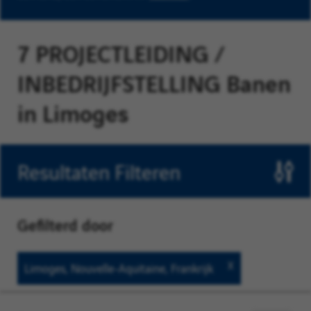
7 PROJECTLEIDING /
INBEDRIJFSTELLING Banen
in Limoges
Resultaten Filteren
Gefilterd door
Limoges,
Limoges, Nouvelle-Aquitaine, Frankrijk
Nouvelle-
Aquitaine,