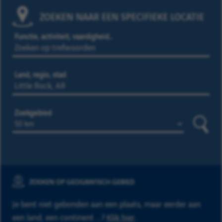
ZOEKEN NAAR EEN SPECIFIEKE LOCATIE
Functie, activiteit, vaardigheid…
Land, regio, stad
Zoekgebied
Zoeke
ZOEKEN OP GEOGRAFISCH GEBIED
Je bent niet gebonden aan een plaats, maar eerder aan
een land, een continent ...?
Klik hier
.