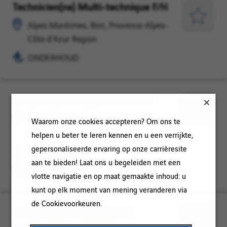
Technicien(ne) Multi-technique F/H
Alpes
ONDERHOUD
Maritimes,
Opslaan
Alpes Maritimes, Biot, Provence-Alpes-
Biot,
voor
Côte d'Azur Region
Provence-
later
ONDERHOUD
Alpes-
Côte
d'Azur
Hospitality Manager Grasse F/H
Alpes
ONDERHOUD
Region
Maritimes,
Opslaan
Alpes Maritimes, Grasse, Provence-
Waarom onze cookies accepteren? Om ons te
Grasse,
voor
Alpes-Côte d'Azur Region
helpen u beter te leren kennen en u een verrijkte,
Provence-
later
gepersonaliseerde ervaring op onze carrièresite
ONDERHOUD
Alpes-
aan te bieden! Laat ons u begeleiden met een
Côte
Permanent
vlotte navigatie en op maat gemaakte inhoud: u
d'Azur
kunt op elk moment van mening veranderen via
Region
de Cookievoorkeuren.
Technicien de maintenance
Biot,
ONDERHOUD
multitechnique F/H F/H
Provence-