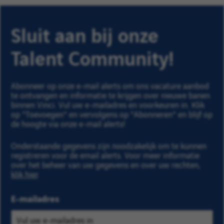
Sluit aan bij onze
Talent Community!
Abonneer op onze e-mail alerts om ons vacature aanbod
te ontvangen en informatie te krijgen over nieuwe banen
binnen Vinci. Vul uw e-mailadres en voorkeuren in. Klik
op "Toevoegen" en vervolgens op "Abonneren" en blijf op
de hoogte via onze e-mail alerts!
Onderstaande gegevens zijn noodzakelijk om te kunnen
registreren voor de email alerts. Voor meer informatie
over het beheer van uw gegevens en over uw rechten,
klik hier
.
E-mailadres