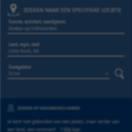
ZOEKEN NAAR EEN SPECIFIEKE LOCATIE
Functie, activiteit, vaardigheid…
Land, regio, stad
Zoekgebied
Zoeke
ZOEKEN OP GEOGRAFISCH GEBIED
Je bent niet gebonden aan een plaats, maar eerder aan
een land, een continent ...?
Klik hier
.