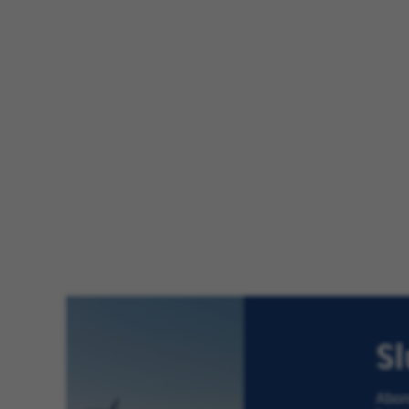
Sl
Abon