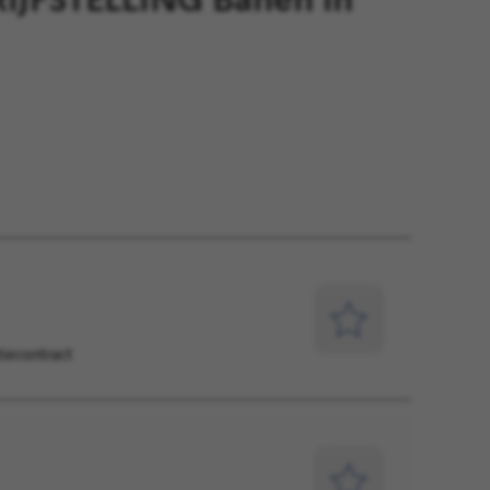
Opslaan
tiecontract
voor
later