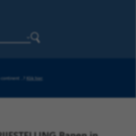
Zoeken
continent ...?
Klik hier
.
IJFSTELLING Banen in