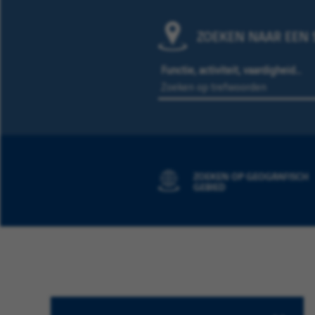
ZOEKEN NAAR EEN S
Functie, activiteit, vaardigheid…
ZOEKEN OP GEOGRAFISCH
GEBIED