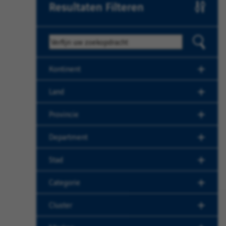
Resultaten Filteren
Trefwoord
Kontinent
Land
Provincie
Department
Stad
Categorie
Cluster