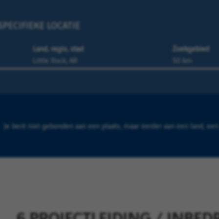
PECIFIEKE LOCATIE
Land, regio, stad
Zoekgebied
Je bent niet gebonden aan een plaats, maar eerder aan een land, een 
6 PROJECTLEIDING / INBEDR