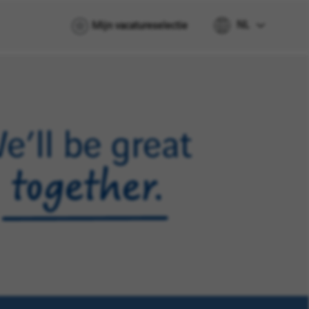
NL
Mijn vacatureselectie