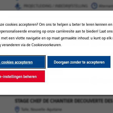
Aquitaine
INBEDRIJFSTELLING
PROJECTLEIDING / INBEDRIJFSTELLING
Alternan
e cookies accepteren? Om ons te helpen u beter te leren kennen en
Apprenti Constructeur de routes/Maçon VRD 
Correze,
PROJECTLEIDING
gepersonaliseerde ervaring op onze carrièresite aan te bieden! Laat ons
Tulle,
/
Correze, Tulle, Nouvelle-Aquitaine
 met een vlotte navigatie en op maat gemaakte inhoud: u kunt op el
Nouvelle-
INBEDRIJFSTELLING
PROJECTLEIDING / INBEDRIJFSTELLING
Alternan
Aquitaine
 veranderen via de Cookievoorkeuren.
e cookies accepteren
Doorgaan zonder te accepteren
STAGE OUVRIER DECOUVERTE DES TP 19 F/H
Tulle,
PROJECTLEIDING
Nouvelle-
/
Tulle, Nouvelle-Aquitaine
Aquitaine
INBEDRIJFSTELLING
e-instellingen beheren
PROJECTLEIDING / INBEDRIJFSTELLING
Stage-o
STAGE CHEF DE CHANTIER DECOUVERTE DES 
Tulle,
PROJECTLEIDING
Nouvelle-
/
Tulle, Nouvelle-Aquitaine
Aquitaine
INBEDRIJFSTELLING