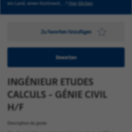
ein Land, einen Kontinent, …?
Hier klicken
.
Zu Favoriten hinzufügen
Bewerben
INGÉNIEUR ETUDES
CALCULS - GÉNIE CIVIL
H/F
Description du poste