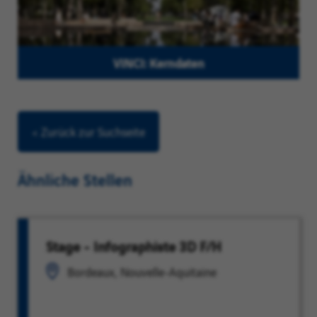
VINCI: Kerndaten
< Zurück zur Suchseite
Ähnliche Stellen
Stage - Infographiste 3D F/H
Bordeaux, Nouvelle-Aquitaine