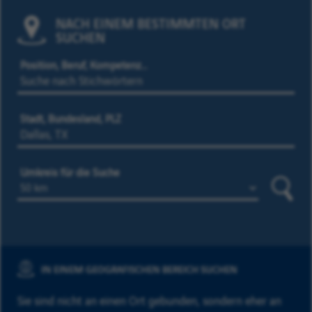
NACH EINEM BESTIMMTEN ORT
SUCHEN
Position, Beruf, Kompetenz…
Stadt, Bundesland, PLZ
Umkreis für die Suche
Suche
IN EINEM GEOGRAFISCHEN BEREICH SUCHEN
Sie sind nicht an einen Ort gebunden, sondern eher an