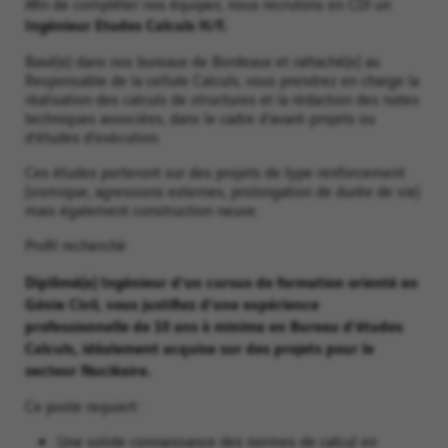
Afin de compléter nos équipes, nous recrutons en CDI un
Ingénieur Etudes Calculs H/F.
Basé(e) dans nos bureaux de Bordeaux et rattaché(e) au
Responsable de la cellule Calculs, vous prendrez en charge la
réalisation des calculs de structures et la rédaction des notes
techniques associées, dans le cadre d’avant-projets ou
d’études d’exécution.
Ces études porteront sur des projets de type renforcement
(sismique, agressions externes, prolongation de durée de vie)
mais également construction neuve.
Profil recherché
Diplômé(e) Ingénieur d’un cursus de formation orienté en
Génie Civil, vous justifiez d’une expérience
professionnelle de 10 ans à minima en Bureau d’études
Calculs, idéalement acquise sur des projets pour le
secteur Nucléaire.
Ce poste requiert :
Une solide connaissance des normes de calcul en