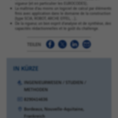
vigueur (et en particulier les EUROCODES) ;
La maîtrise d’au moins un logiciel de calcul par éléments
finis avec application dans le domaine de la construction
(type SCIA, ROBOT, ARCHE EFFEL, …) ;
De la rigueur, un bon esprit d’analyse et de synthèse, des
capacités rédactionnelles et le goût du challenge.
TEILEN
IN KÜRZE
Kategorie:
INGENIEURWESEN / STUDIEN /
METHODEN
Referenz:
8290414636
Standort:
Bordeaux, Nouvelle-Aquitaine,
Frankreich