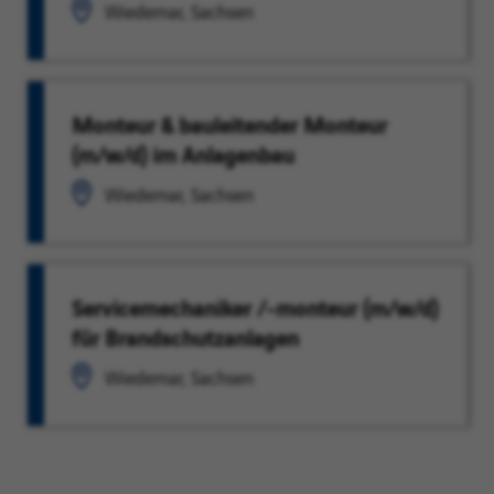
Wiedemar, Sachsen
Monteur & bauleitender Monteur
(m/w/d) im Anlagenbau
Wiedemar, Sachsen
Servicemechaniker /-monteur (m/w/d)
für Brandschutzanlagen
Wiedemar, Sachsen