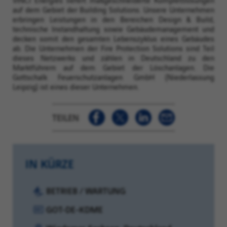
auf dem Gebiet der Building Solutions. Unsere Unternehmen
erbringen Leistungen in den Bereichen Design & Build,
technische Instandhaltung sowie Gebäudemanagement und
decken somit den gesamten Lebenszyklus eines Gebäudes
ab. Die Unternehmen der Fire Protection Solutions sind Teil
dieses Netzwerks und zählen in Deutschland zu den
Marktführern auf dem Gebiet der Löschanlagen. Die
Gottschalk Feuerschutzanlagen GmbH (Niederlassung
Leipzig) ist eines dieser Unternehmen.
TEILEN
IN KÜRZE
Kategorie:
BETRIEB / WARTUNG
Referenz:
GOT-DE-KDME