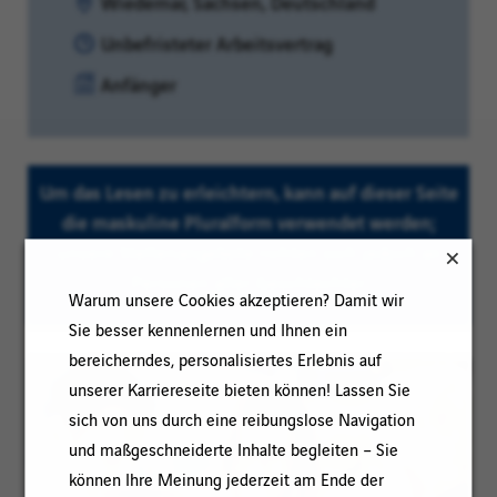
Standort:
Wiedemar, Sachsen, Deutschland
Vertragsart:
Unbefristeter Arbeitsvertrag
Erfahrungsniveau:
Anfänger
Um das Lesen zu erleichtern, kann auf dieser Seite
die maskuline Pluralform verwendet werden;
unsere Stellenangebote richten sich jedoch an
Personen aller Geschlechter
Warum unsere Cookies akzeptieren? Damit wir
Sie besser kennenlernen und Ihnen ein
bereicherndes, personalisiertes Erlebnis auf
unserer Karriereseite bieten können! Lassen Sie
sich von uns durch eine reibungslose Navigation
und maßgeschneiderte Inhalte begleiten – Sie
können Ihre Meinung jederzeit am Ende der