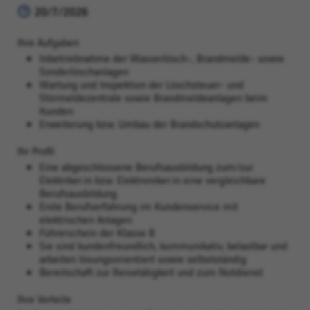
20/7/2026
Ihre Aufgaben
Inbetriebnahme der Wasserlösch-, Brandmelde- sowie
Sonderlöschanlagen
Wartung und Inspektion der Löschsteuer- und
Störmeldezentrale sowie Brandmeldeanlagen beim
Kunden
Erweiterung bzw. Umbau der Brandschutzanlagen
Ihr Profil
Eine abgeschlossene Berufsausbildung zum/zur
Elektriker:in bzw. Elektroniker:in eine vergleichbare
Berufsausbildung
Erste Berufserfahrung im Kundenservice mit
elektrischen Anlagen
Führerschein der Klasse B
Sie sind kundenfreundlich, kommunikativ, belastbar und
arbeiten lösungsorientiert sowie selbstständig
Bereitschaft zur Reisetätigkeit und zum Notdienst
Ihre Vorteile