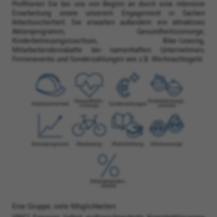
Profitieren Sie bei uns von Beginn an durch eine intensive
Einarbeitung sowie unserem Engagement in Sachen
Arbeitssicherheit. Sie erwarten außerdem ein attraktives
Aktienprogramm, Gesundheitsvorsorge,
Kinderbetreuungszuschuss, Bike-Leasing,
Mitarbeitendenrabatte bei namenhaften Unternehmen,
Firmenevents und Sonderzahlungen wie z.B. Weihnachtsgeld.
Eine Gruppe, viele Möglichkeiten
VINCI Energies liefert maßgeschneiderte Komplettlösungen