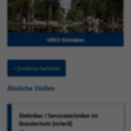
VINCI: Kerndaten
< Zurück zur Suchseite
Ähnliche Stellen
Elektriker / Servicetechniker im
Brandschutz (m/w/d)