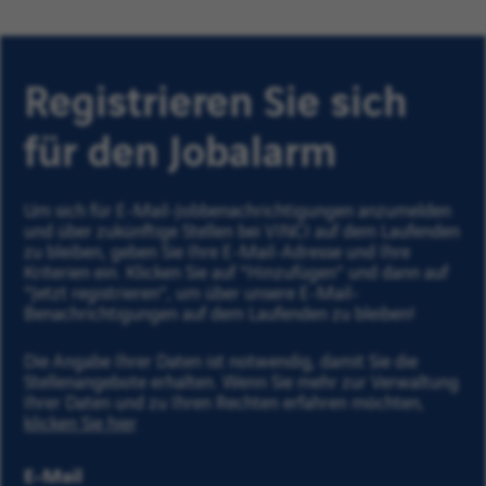
Registrieren Sie sich
für den Jobalarm
Um sich für E-Mail-Jobbenachrichtigungen anzumelden
und über zukünftige Stellen bei VINCI auf dem Laufenden
zu bleiben, geben Sie Ihre E-Mail-Adresse und Ihre
Kriterien ein. Klicken Sie auf "Hinzufügen” und dann auf
"Jetzt registrieren”, um über unsere E-Mail-
Benachrichtigungen auf dem Laufenden zu bleiben!
Die Angabe Ihrer Daten ist notwendig, damit Sie die
Stellenangebote erhalten. Wenn Sie mehr zur Verwaltung
Ihrer Daten und zu Ihren Rechten erfahren möchten,
klicken Sie hier
.
E-Mail