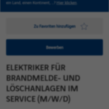
ein Land, einen Kontinent, …?
Hier klicken
.
Zu Favoriten hinzufügen
Bewerben
ELEKTRIKER FÜR
BRANDMELDE- UND
LÖSCHANLAGEN IM
SERVICE (M/W/D)