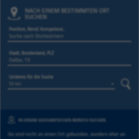
NACH EINEM BESTIMMTEN ORT
SUCHEN
Position, Beruf, Kompetenz…
Stadt, Bundesland, PLZ
Umkreis für die Suche
Suche
IN EINEM GEOGRAFISCHEN BEREICH SUCHEN
Sie sind nicht an einen Ort gebunden, sondern eher an