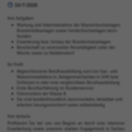
10/7/2026
Ihre Aufgaben
Wartung und Inbetriebnahme der Wasserlöschanlagen,
Brandmeldeanlagen sowie Sonderlöschanlagen beim
Kunden
Erweiterung bzw. Umbau der Brandschutzanlagen
Bereitschaft zu vereinzelter Reisetätigkeit unter der
Woche sowie zu Notdiensten?
Ihr Profil
Abgeschlossene Berufsausbildung zum/zur Gas- und
Wasserinstallateur:in, Anlagenmechaniker:in SHK bzw.
Schlosser:in oder eine vergleichbare Berufsausbildung
Erste Berufserfahrung im Kundenservice
Führerschein der Klasse B
Sie sind kundenfreundlich, kommunikativ, belastbar und
arbeiten lösungsorientiert sowie selbstständig
Ihre Vorteile
Profitieren Sie bei uns von Beginn an durch eine intensive
Einarbeitung sowie unserem starken Engagement in Sachen