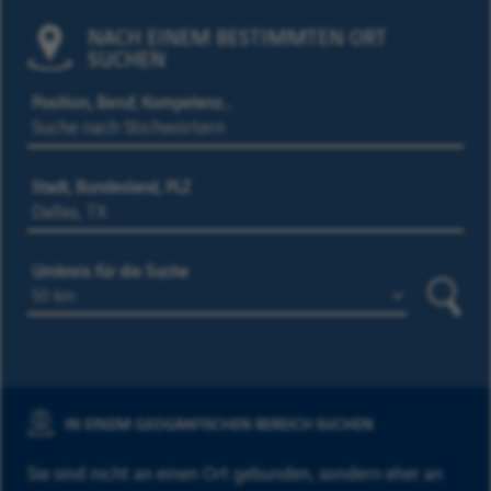
NACH EINEM BESTIMMTEN ORT
SUCHEN
Position, Beruf, Kompetenz…
Stadt, Bundesland, PLZ
Umkreis für die Suche
Suche
IN EINEM GEOGRAFISCHEN BEREICH SUCHEN
Sie sind nicht an einen Ort gebunden, sondern eher an