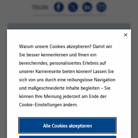
TEILEN
IN KÜRZE
Warum unsere Cookies akzeptieren? Damit wir
Kategorie:
BETRIEB / WARTUNG
Sie besser kennenlernen und Ihnen ein
Referenz:
CAL-HH-KDM
bereicherndes, personalisiertes Erlebnis auf
unserer Karriereseite bieten können! Lassen Sie
Standort:
Bremerhaven, Bremen, Deutschland
sich von uns durch eine reibungslose Navigation
Vertragsart:
Unbefristeter Arbeitsvertrag
und maßgeschneiderte Inhalte begleiten – Sie
können Ihre Meinung jederzeit am Ende der
Erfahrungsniveau:
Anfänger
Cookie-Einstellungen ändern.
Alle Cookies akzeptieren
Um das Lesen zu erleichtern, kann auf dieser Seite
die maskuline Pluralform verwendet werden;