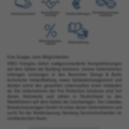
Eine Gruppe, viele Möglichkeiten
VINCI Energies liefert maßgeschneiderte Komplettlösungen
auf dem Gebiet der Building Solutions. Unsere Unternehmen
erbringen Leistungen in den Bereichen Design & Build,
technische Instandhaltung sowie Gebäudemanagement und
decken somit den gesamten Lebenszyklus eines Gebäudes
ab. Die Unternehmen der Fire Protection Solutions sind Teil
dieses Netzwerks und zählen in Deutschland zu den
Marktführern auf dem Gebiet der Löschanlagen. Die Calanbau
Brandschutzanlagen GmbH ist eines dieser Unternehmen und
sucht für die Niederlassung Hamburg Servicemechaniker im
norddeutschen Raum.