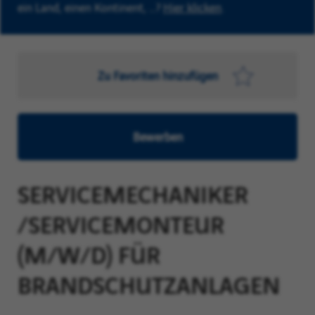
ein Land, einen Kontinent, …?
Hier klicken
.
Zu Favoriten hinzufügen
Bewerben
SERVICEMECHANIKER
/SERVICEMONTEUR
(M/W/D) FÜR
BRANDSCHUTZANLAGEN