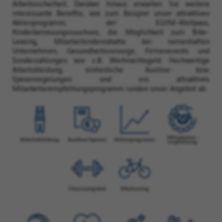
Arbeitssicherheit. Darüber hinaus erwarten Sie weitere
interessante Benefits, wie zum Beispiel unser attraktives
Aktienprogramm, der EGYM-Wellpass,
Kinderbetreuungszuschuss, die Möglichkeit zum Bike-
Leasing, Mitarbeitendenrabatte bei namenhaften
Unternehmen, Gesundheitsvorsorge, Firmenevents und
Sonderzahlungen wie z.B. Weihnachtsgeld. Hochwertige
Arbeitskleidung, einheitliche Auslöse- bzw.
Spesenregelungen und ein attraktives
Mitarbeiterempfehlungsprogramm runden unser Angebot ab.