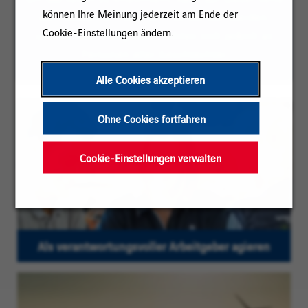
können Ihre Meinung jederzeit am Ende der
die maskuline Pluralform verwendet werden;
Cookie-Einstellungen ändern.
unsere Stellenangebote richten sich jedoch an
Personen aller Geschlechter
Alle Cookies akzeptieren
Ohne Cookies fortfahren
Cookie-Einstellungen verwalten
Als verantwortungsvoller Arbeitgeber agieren