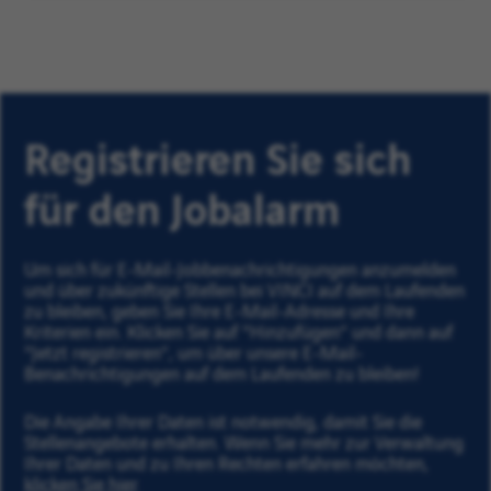
Registrieren Sie sich
für den Jobalarm
Um sich für E-Mail-Jobbenachrichtigungen anzumelden
und über zukünftige Stellen bei VINCI auf dem Laufenden
zu bleiben, geben Sie Ihre E-Mail-Adresse und Ihre
Kriterien ein. Klicken Sie auf "Hinzufügen” und dann auf
"Jetzt registrieren”, um über unsere E-Mail-
Benachrichtigungen auf dem Laufenden zu bleiben!
Die Angabe Ihrer Daten ist notwendig, damit Sie die
Stellenangebote erhalten. Wenn Sie mehr zur Verwaltung
Ihrer Daten und zu Ihren Rechten erfahren möchten,
klicken Sie hier
.