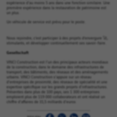
expérience d'au moins 5 ans dans une fonction similaire. Une
première expérience dans la restauration de patrimoine est
un plus.
Un véhicule de service est prévu pour le poste.
Nous rejoindre, c’est participer à des projets d’envergure 🚀,
stimulants, et développer continuellement ses savoir‑faire.
Gesellschaft
VINCI Construction est l'un des principaux acteurs mondiaux
de la construction, dans le domaine des infrastructures de
transport, des bâtiments, des réseaux et des aménagements
urbains. VINCI Construction s'appuie sur un réseau
d'entreprises de proximité, des réseaux de spécialité et une
expertise spécifique sur les grands projets d'infrastructures.
Présentes dans plus de 100 pays, ses 1 300 entreprises
emploient plus de 119 000 collaborateurs et ont réalisé un
chiffre d'affaires de 31,5 milliards d'euros