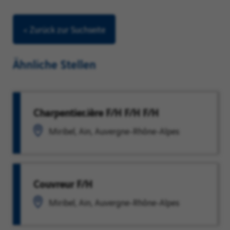
< Zurück zur Suchseite
Ähnliche Stellen
Charpentier.ière F/H F/H F/H
Miribel, Ain, Auvergne-Rhône-Alpes
Couvreur F/H
Miribel, Ain, Auvergne-Rhône-Alpes