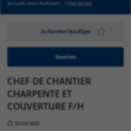
ein Land, einen Kontinent, …?
Hier klicken
.
Zu Favoriten hinzufügen
Bewerben
CHEF DE CHANTIER
CHARPENTE ET
COUVERTURE F/H
15/10/2025