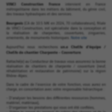
VINCI Construction France
intervient en France
métropolitaine dans les métiers du bâtiment, du génie civil,
des travaux hydrauliques et des services.
Bourgeois
(CA de 10.5 M€ en 2024, 70 collaborateurs), filiale
de VINCI Construction, est spécialisée dans la conception et
la réalisation de charpentes, couvertures, zingueries,
ornements, de monuments historiques.
Notre site
un.e Chef.fe d'équipe /
Aujourd’hui nous recherchons
Chef.fe de chantier Charpente - Couverture
.
Rattaché(e) au Conducteur de travaux vous assurerez la bonne
réalisation de chantiers de charpente / couverture (neuf,
réhabilitation et restauration de patrimoine) sur la région
Rhône-Alpes.
Dans le cadre de l'exercice de votre fonction, vous aurez en
charge, en concertation avec votre responsable hiérarchique :
- D'analyser les besoins des différentes ressources (hommes,
matériel, matériaux),
- D'organiser les prestations qui vous ont été confiées,
- D'être le garant du respect du cahier des charges et de la