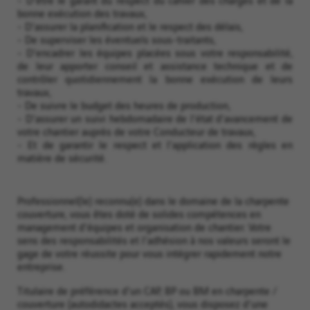
bonne exécution des travaux,
- D'assurer la planification et le respect des délais,
- De superviser les éventuels sous-traitants,
- D'encadrer les équipes placées sous votre responsabilité,
de leur apporter conseil et assistance technique et de
contrôler quotidiennement la bonne exécution de leurs
travaux,
- De suivre le budget des heures de production,
- D'assurer un suivi hebdomadaire de l'état d'avancement de
votre chantier auprès de votre Conducteur de travaux,
- Et de garantir le respect et l'application des règles en
matière de sécurité.
Professionnel(le) reconnu(e) dans le domaine de la charpente
couverture, vous êtes doté de solides compétences en
management d'équipes et organisation de chantier. Votre
sens des responsabilités et l'adhésion à nos valeurs seront le
gage de votre réussite pour vous intégrer rapidement notre
entreprise.
Titulaire de préférence d'un CAP, BP ou BM en charpente /
couverture (autodidactes acceptés), vous disposez d'une