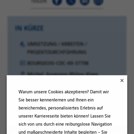
TEILEN
IN KÜRZE
Kategorie:
UMSETZUNG / ARBEITEN /
PROJEKTDURCHFÜHRUNG
Referenz:
BOURGEOIS-CDC-69-37798
Kundencode:
Standort:
Miribel, Auvergne-Rhône-Alpes,
Frankreich
Warum unsere Cookies akzeptieren? Damit wir
Vertragsart:
Unbefristeter Arbeitsvertrag
Sie besser kennenlernen und Ihnen ein
Erfahrungsniveau:
Mehr als 5 Jahre
bereicherndes, personalisiertes Erlebnis auf
unserer Karriereseite bieten können! Lassen Sie
sich von uns durch eine reibungslose Navigation
und maßgeschneiderte Inhalte begleiten – Sie
Um das Lesen zu erleichtern, kann auf dieser Seite