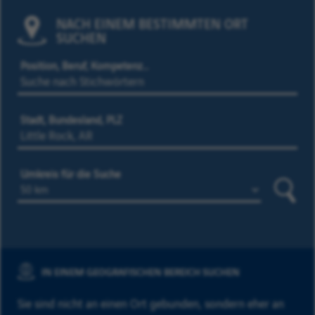
NACH EINEM BESTIMMTEN ORT
SUCHEN
Position, Beruf, Kompetenz…
Stadt, Bundesland, PLZ
Umkreis für die Suche
Suche
IN EINEM GEOGRAFISCHEN BEREICH SUCHEN
Sie sind nicht an einen Ort gebunden, sondern eher an