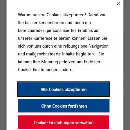
Erfahrungsniveau:
Mehr als 3 Jahre
Warum unsere Cookies akzeptieren? Damit wir
Sie besser kennenlernen und Ihnen ein
bereicherndes, personalisiertes Erlebnis auf
Um das Lesen zu erleichtern, kann auf dieser Seite
unserer Karriereseite bieten können! Lassen Sie
die maskuline Pluralform verwendet werden;
sich von uns durch eine reibungslose Navigation
unsere Stellenangebote richten sich jedoch an
und maßgeschneiderte Inhalte begleiten – Sie
Personen aller Geschlechter
können Ihre Meinung jederzeit am Ende der
Cookie-Einstellungen ändern.
Alle Cookies akzeptieren
Ohne Cookies fortfahren
Cookie-Einstellungen verwalten