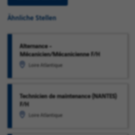
Ähnliche Stellen
Alternance -
Mécanicien/Mécanicienne F/H
Loire Atlantique
Technicien de maintenance (NANTES)
F/H
Loire Atlantique