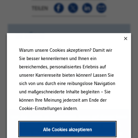
TEILEN
IN KÜRZE
Warum unsere Cookies akzeptieren? Damit wir
Kategorie:
BETRIEB / WARTUNG
Sie besser kennenlernen und Ihnen ein
Referenz:
2026-126153
bereicherndes, personalisiertes Erlebnis auf
Kundencode:
Standort:
unserer Karriereseite bieten können! Lassen Sie
Nantes, Pays de la Loire, Frankreich
sich von uns durch eine reibungslose Navigation
Vertragsart:
Unbefristeter Arbeitsvertrag
und maßgeschneiderte Inhalte begleiten – Sie
können Ihre Meinung jederzeit am Ende der
Cookie-Einstellungen ändern.
Um das Lesen zu erleichtern, kann auf dieser Seite
die maskuline Pluralform verwendet werden;
Alle Cookies akzeptieren
unsere Stellenangebote richten sich jedoch an