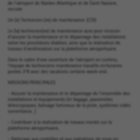
de l'aéroport de Nantes Atlantique et de Saint Nazaire,
recrute
Un (e) Technicien (ne) de maintenance (CDI)
Le (la) technicien(ne) de maintenance aura pour mission
d'assurer la maintenance et le dépannage des installations
selon les procédures établies, ainsi que la réalisation de
travaux d'amélioration sur la plateforme aéroportuaire.
Dans le cadre d’une ouverture de l’aéroport en continu,
l'équipe de techniciens maintenance travaille en horaires
postés 3*8 avec des vacations certains week-end.
MISSIONS PRINCIPALES
- Assurer la maintenance et le dépannage de l'ensemble des
installations et équipements (tri bagage, passerelles
télescopiques, balisage lumineux de la piste, systèmes vidéo
surveillance…)
- Contribuer à la réalisation de travaux menés sur la
plateforme aéroportuaire,
- Participer aux contrôles et aux opérations de mise en