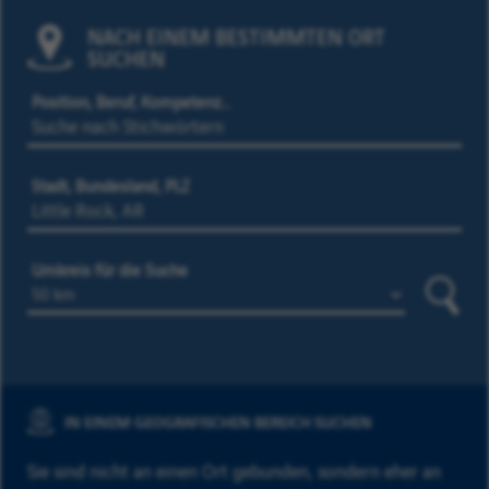
NACH EINEM BESTIMMTEN ORT
SUCHEN
Position, Beruf, Kompetenz…
Stadt, Bundesland, PLZ
Umkreis für die Suche
Suche
IN EINEM GEOGRAFISCHEN BEREICH SUCHEN
Sie sind nicht an einen Ort gebunden, sondern eher an