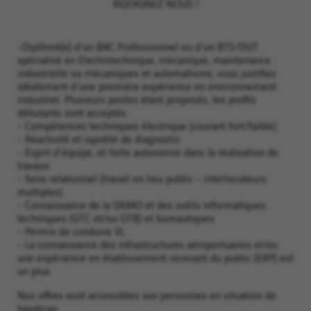
REJOIGNEZ NOUS !
-Diplômé(e) d'un BAC Professionnel ou d'un BTS/DUT
spécialisé en Electrotechnique, mécanique, maintenance
industrielle ou mécaniques et automatisme, vous justifiez
idéalement d'une première expérience en environnement
industriel. Plusieurs postes étant proposés, les profils
débutants sont acceptés.
- Compétences techniques électrique (courant fort/faible)
- Réactivité et rapidité de diagnostic
- Esprit d'équipe, et forte autonomie dans la réalisation de
travaux
- Sens relationnel (travail en lieu public – interlocuteurs
multiples)
- Connaissance de la GMAO et des outils informatiques
techniques (GTC et/ou GTB) et bureautiques
- Permis de conduire VL
- La connaissance des infrastructures aéroportuaires et/ou
une expérience en établissement recevant du public (ERP) est
un plus
Nos offres sont accessibles aux personnes en situation de
handicap.