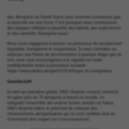
Aux Aéroports du Grand Ouest, nous sommes convaincus que
la diversité est une force. C’est pourquoi nous construisons
des équipes reflétant la pluralité des talents, des expériences
et des identités. Rejoignez-nous !
Nous nous engageons à assurer un processus de recrutement
équitable, transparent et respectueux. Si vous constatez ou
subissez une forme de discrimination à quelque étape que ce
soit, nous vous encourageons à le signaler en toute
confidentialité selon la procédure suivante :
https://www.nantes.aeroport.fr/fr/ethique-et-compliance.
Gesellschaft
En tant qu'opérateur global, VINCI Airports conçoit, construit
et opère plus de 70 aéroports à travers le monde. En
intégrant l'ensemble des enjeux locaux, actuels ou futurs,
VINCI Airports libère le potentiel de chacune des
infrastructures aéroportuaires qui lui sont confiées tout en
minimisant leur impact sur l'environnement.