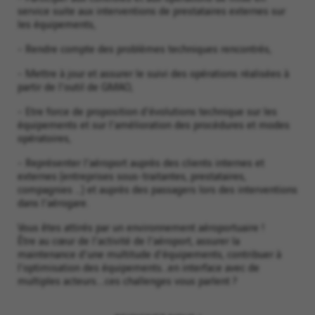
service suite aux interventions de prestataires externes sur
les équipements,
- Rendre compte des problèmes techniques rencontrés,
- Mettre à jour et assurer le suivi des opérations réalisées à
partir de l'outil de GMAO,
- Etre force de proposition d'évolutions technique sur les
équipements et sur l'amélioration des procédures et modes
opératoires,
- Représenter l'aéroport auprès des clients internes et
externes (entreprises sous-traitantes, prestataires,
compagnies …) et auprès des passagers lors des interventions
dans l'aérogare.
Vous êtes attirés par un environnement aéroportuaire !
Être au cœur de l'activité de l'aéroport, assurer la
maintenance d'une multitude d'équipements, contribuer à
l'optimisation des équipements...en interface avec de
multiples acteurs....ces challenges vous parlent ?