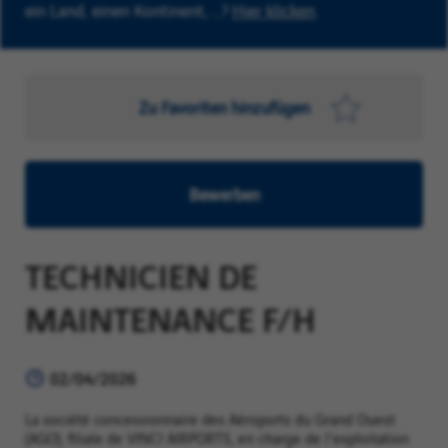
ein Land, einen Kontinent, …?
Hier klicken
.
Zu Favoriten hinzufügen
Bewerben
TECHNICIEN DE
MAINTENANCE F/H
02/04/2026
La société concessionnaire des Aéroports du Grand Ouest
(AGO), filiale de VINCI AIRPORTS, en charge de l'exploitation