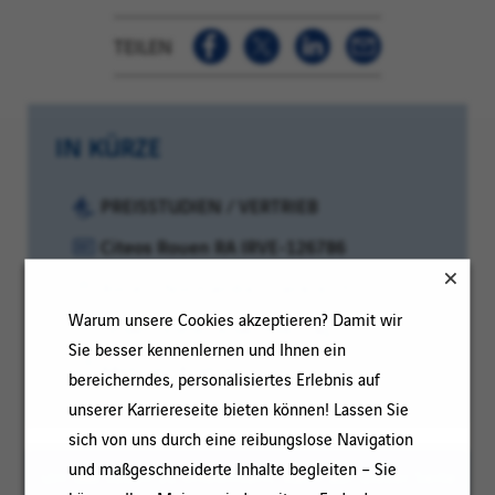
TEILEN
IN KÜRZE
Kategorie:
PREISSTUDIEN / VERTRIEB
Referenz:
Citeos Rouen RA IRVE-126786
Kundencode:
Standort:
Rouen, Normandie, Frankreich
Warum unsere Cookies akzeptieren? Damit wir
Vertragsart:
Unbefristeter Arbeitsvertrag
Sie besser kennenlernen und Ihnen ein
Erfahrungsniveau:
Mehr als 8 Jahre
bereicherndes, personalisiertes Erlebnis auf
unserer Karriereseite bieten können! Lassen Sie
sich von uns durch eine reibungslose Navigation
und maßgeschneiderte Inhalte begleiten – Sie
Um das Lesen zu erleichtern, kann auf dieser Seite