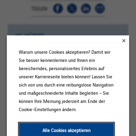
TEILEN
IN KÜRZE
Kategorie:
BETRIEB / WARTUNG
Warum unsere Cookies akzeptieren? Damit wir
Sie besser kennenlernen und Ihnen ein
Referenz:
CVC-DOU-127318
bereicherndes, personalisiertes Erlebnis auf
Kundencode:
Standort:
Toulouse, Occitanie, Frankreich
unserer Karriereseite bieten können! Lassen Sie
sich von uns durch eine reibungslose Navigation
Vertragsart:
Unbefristeter Arbeitsvertrag
und maßgeschneiderte Inhalte begleiten – Sie
Erfahrungsniveau:
Mehr als 5 Jahre
können Ihre Meinung jederzeit am Ende der
Cookie-Einstellungen ändern.
Um das Lesen zu erleichtern, kann auf dieser Seite
Alle Cookies akzeptieren
die maskuline Pluralform verwendet werden;