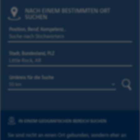
NACH EINEM BESTIMMTEN ORT
SUCHEN
Position, Beruf, Kompetenz…
Stadt, Bundesland, PLZ
Umkreis für die Suche
Suche
IN EINEM GEOGRAFISCHEN BEREICH SUCHEN
Sie sind nicht an einen Ort gebunden, sondern eher an