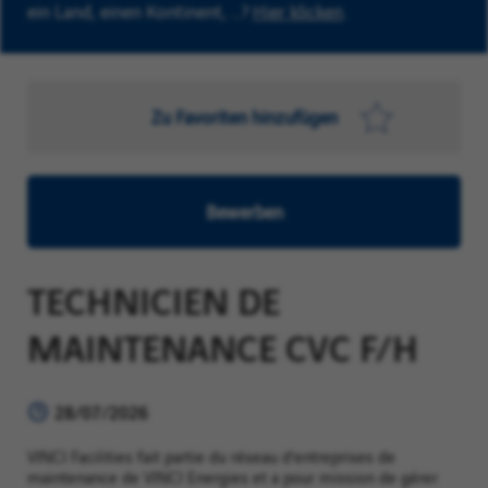
ein Land, einen Kontinent, …?
Hier klicken
.
Zu Favoriten hinzufügen
Bewerben
TECHNICIEN DE
MAINTENANCE CVC F/H
28/07/2026
VINCI Facilities fait partie du réseau d’entreprises de
maintenance de VINCI Energies et a pour mission de gérer