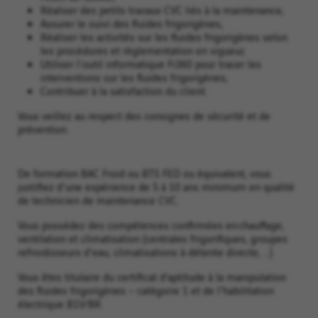
Réaliser des petits travaux CVC liés à la maintenance,
Assurer le suivi des fluides frigorigènes,
Réaliser les activités sur les fluides frigorigènes selon
les procédures et règlementation en vigueur,
Utiliser l'outil informatique Fi360 pour tracer les
interventions sur les fluides frigorigènes,
Contribuer à la satisfaction du client.
Vous veillez au respect des consignes de sécurité et de
prévention.
De formation BAC Froid ou BTS FED ou équivalent, vous
justifiez d'une expérience de 5 à 10 ans minimum en qualité
de technicien de maintenance CVC.
Vous possédez des compétences confirmées en chauffage,
ventilation et climatisation (centrales frigorifiques, groupes
refroidisseurs d'eau, climatisations à détente directe, ...)
Vous êtes titulaire du certificat d’aptitude à la manipulation
des fluides frigorigènes – catégorie 1 et de l'habilitation
électrique B1V/BR.