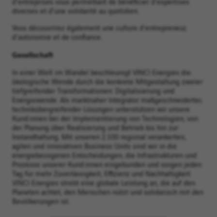
d'entreprises vous permettant de bénéficier d'expertises
diverses et d'une solidarité au quotidien.
Vous découvrirez également une culture d'entrepreneur,
d'autonomie et de confiance.
Gesellschaft
In einer Welt im Wandel beschleunigt VINCI Energies die
ökologische Wende durch die konkrete Mitgestaltung zweier
tiefgreifender Transformationen: Digitalisierung und
Energiewende. Als marktnaher Integrator maßgeschneiderter,
technikübergreifender Lösungen unterstützen wir unsere
Kund:innen bei der Implementierung von Technologien, von
der Planung über Realisierung und Betrieb bis hin zur
Instandhaltung. Mit unseren 2.100 regional verankerten,
agilen und innovativen Business Units sind wir in die
energiebezogenen Entscheidungen, die Infrastrukturen und
Prozesse unserer Kund:innen eingebunden und sorgen jeden
Tag für mehr Zuverlässigkeit, Effizienz und Nachhaltigkeit.
VINCI Energies strebt eine globale Leistung an, die auf den
Planeten achtet, den Menschen nützt und solidarisch mit den
Bevölkerungen ist.