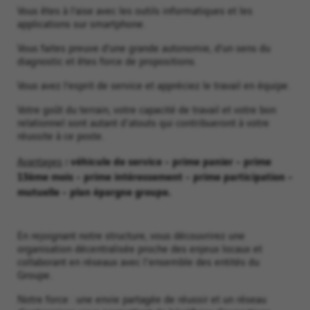
Vous êtes à l’aise avec les outils informatiques et les
applications sur smartphone.
Vous faites preuve d’une grande autonomie, d’un sens du
diagnostic et êtes force de propositions.
Vous avez l’esprit de service et appréciez le travail en équipe.
Votre goût du terrain, votre capacité de travail et votre bon
relationnel sont autant d'atouts qui contribueront à votre
réussite à ce poste.
: véhicule de service - prime panier - prime
Avantages
13ème mois - prime intéressement - prime participation -
mutuelle - plan épargne groupe.
En rejoignant notre structure, vous découvrirez une
organisation décentralisée proche des enjeux locaux et
collaborant en réseaux avec l'ensemble des entités du
Groupe.
Notre force : une envie partagée de réussir et un réseau