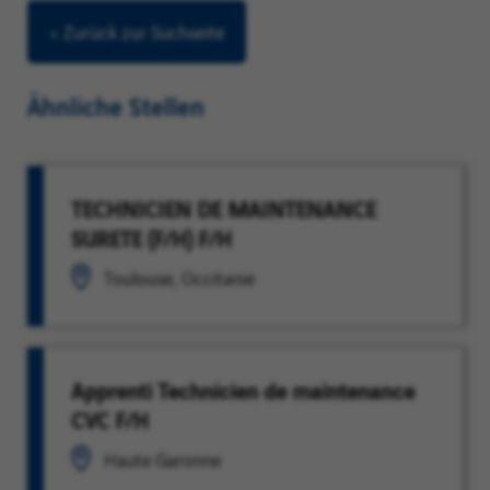
< Zurück zur Suchseite
Ähnliche Stellen
TECHNICIEN DE MAINTENANCE
SURETE (F/H) F/H
Toulouse, Occitanie
Apprenti Technicien de maintenance
CVC F/H
Haute Garonne