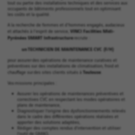
tout ou partie des installations techniques et des services aux
occupants de bâtiments professionnels tout en optimisant
les coûts et la qualité.
A la recherche de femmes et d'hommes engagés, audacieux
VINCI Facilities Midi-
et attachés à l'esprit de service,
Pyrénées SMART Infrastructure
recrute :
un TECHNICIEN DE MAINTENANCE CVC (F/H)
pour assurer des opérations de maintenance curatives et
préventives sur des installations de climatisation, froid et
Toulouse
chauffage sur des sites clients situés à
.
Vos missions principales :
Assurer les opérations de maintenances préventives et
correctives CVC en respectant les modes opératoires et
plans de maintenance,
Diagnostiquer l’origine des dysfonctionnements relevés
dans le cadre des différentes opérations réalisées et
apporter des solutions adaptées,
Rédiger des comptes rendus d’intervention et utiliser
l’outil de GMAO,