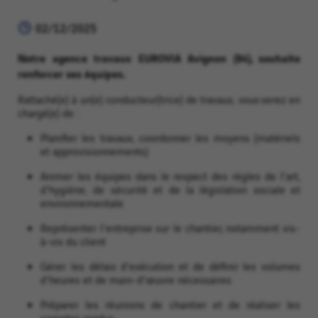
02/12/2025
Notre agence travaux EUROVIA Avignon (84), souhaite
renforcer ses équipes.
Rattaché(e) à un(e) conducteur(trice) de travaux, vous serez en
chargé(e) de :
Planifier les travaux, coordonner les moyens (matériels
et approvisionnements)
Animer les équipes dans le respect des règles de l'art,
d'hygiène, de sécurité et de la législation sociale et
environnementale
Représenter l'entreprise sur le chantier, notamment vis-
à-vis du client
Gérer les délais d'exécution et de définir les volumes
d'heures et de main-d'œuvre nécessaires
Préparer les réunions de chantier et de réaliser les
comptes rendus