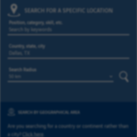
SEARCH FOR A SPECIFIC LOCATION
Position, category, skill, etc.
Country, state, city
Search Radius
Searc
SEARCH BY GEOGRAPHICAL AREA
Are you searching for a country or continent rather than
a city?
Click here
.