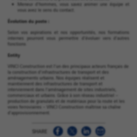
Meneur d'hommes, vous savez animer une équipe et
vous avez le sens du contact.
Évolution du poste :
Selon vos aspirations et nos opportunités, nos formations
internes pourront vous permettre d'évoluer vers d'autres
fonctions
Entity
VINCI Construction est l'un des principaux acteurs français de
la construction d'infrastructures de transport et des
aménagements urbains. Nos équipes réalisent et
maintiennent des infrastructures de transport et
interviennent dans l'aménagement de sites industriels,
commerciaux et urbains. Grâce à son réseau industriel –
production de granulats et de matériaux pour la route et les
voies ferroviaires – VINCI Construction maîtrise sa chaîne
d'approvisionnement.
SHARE