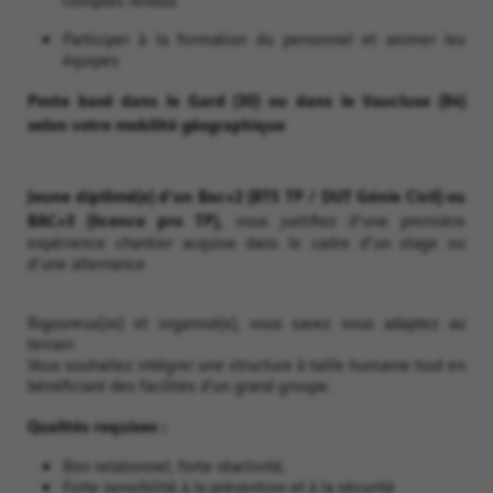
Participer à la formation du personnel et animer les
équipes
Poste basé dans le Gard (30) ou dans le Vaucluse (84)
selon votre mobilité géographique
Jeune diplômé(e) d'un Bac+2 (BTS TP / DUT Génie Civil) ou
BAC+3 (licence pro TP),
vous justifiez d'une première
expérience chantier acquise dans le cadre d'un stage ou
d'une alternance.
Rigoureux(se) et organisé(e), vous savez vous adaptez au
terrain.
Vous souhaitez intégrer une structure à taille humaine tout en
bénéficiant des facilités d’un grand groupe.
Qualités requises :
Bon relationnel, forte réactivité,
Forte sensibilité à la prévention et à la sécurité