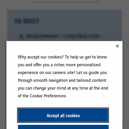
IN BRIEF
Category:
DEVELOPMENT / CONSTRUCTION /
PROJECT MANAGEMENT
Reference:
CDC-déb-Avignon-119741
Why accept our cookies? To help us get to know
Client
Location:
you and offer you a richer, more personalized
Avignon, Provence-Alpes-Côte d'Azur
code:
experience on our careers site! Let us guide you
Region, France
through smooth navigation and tailored content:
Contract
Permanent
you can change your mind at any time at the end
type:
Experience
More than 3 years
of the Cookie Preferences.
level:
Accept all cookies
To ease reading, the plural masculine form may be