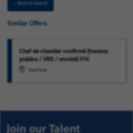
< Back to search
Similar Offers
Chef de chantier confirmé (travaux
publics / VRD / enrobé) F/H
Vaucluse
Join our Talent