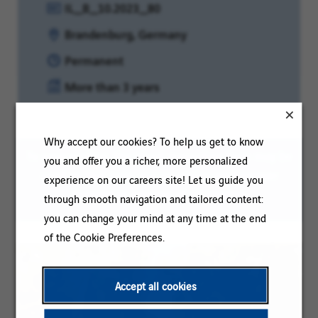
Reference:
IL_B_10.2023_80
Location:
Brandenburg, Germany
Contract
Permanent
type:
Experience
More than 3 years
level:
Why accept our cookies? To help us get to know
To ease reading, the plural masculine form may be
you and offer you a richer, more personalized
used on this page; our vacancies are however
experience on our careers site! Let us guide you
directed to persons of all genders
through smooth navigation and tailored content:
you can change your mind at any time at the end
of the Cookie Preferences.
Accept all cookies