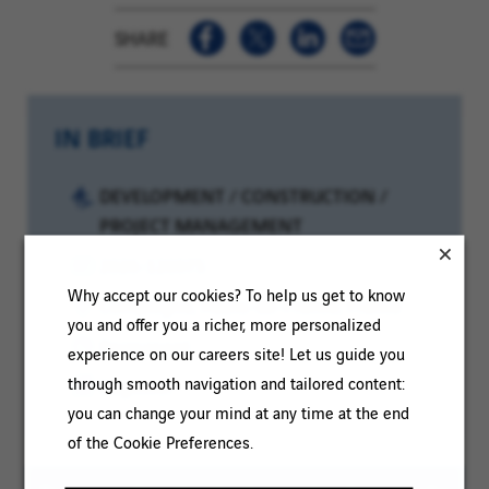
SHARE
IN BRIEF
Category:
DEVELOPMENT / CONSTRUCTION /
PROJECT MANAGEMENT
Reference:
2026-126975
Why accept our cookies? To help us get to know
Client
Location:
Compiègne, Hauts-de-France, France
you and offer you a richer, more personalized
code:
Contract
Permanent
experience on our careers site! Let us guide you
type:
through smooth navigation and tailored content:
Experience
Beginner
you can change your mind at any time at the end
level:
of the Cookie Preferences.