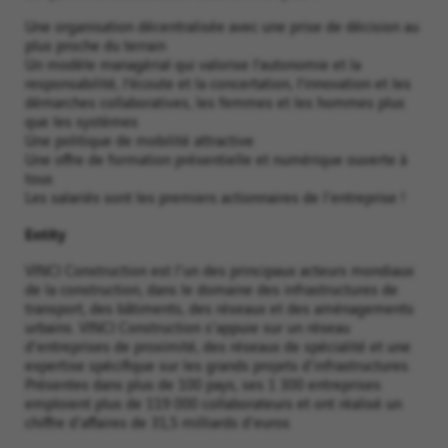
Une organisation décentralisée avec une prise de décision au
plus proche du terrain
Un modèle managérial qui valorise l’autonomie et la
responsabilité, l’écoute et la concertation, l’innovation et les
démarches collaboratives, les femmes et les hommes plus
que les systèmes
Une politique de mobilité attractive
Une offre de formation présentielle et numérique ouverte à
tous
Les salariés sont les premiers actionnaires de l'entreprise !
Entity
VINCI Construction est l'un des principaux acteurs mondiaux
de la construction, dans le domaine des infrastructures de
transport, des bâtiments, des réseaux et des aménagements
urbains. VINCI Construction s'appuie sur un réseau
d'entreprises de proximité, des réseaux de spécialité et une
expertise spécifique sur les grands projets d'infrastructures.
Présentes dans plus de 100 pays, ses 1 300 entreprises
emploient plus de 119 000 collaborateurs et ont réalisé un
chiffre d'affaires de 31,5 milliards d'euros