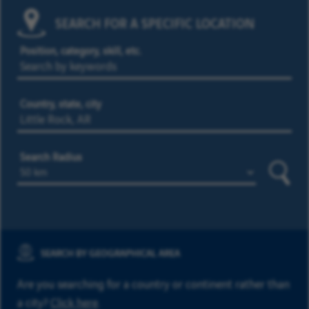
SEARCH FOR A SPECIFIC LOCATION
Position, category, skill, etc.
Country, state, city
Search Radius
Searc
SEARCH BY GEOGRAPHICAL AREA
Are you searching for a country or continent rather than
a city?
Click here
.