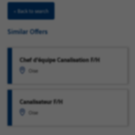
< Back to search
Similar Offers
Chef d'équipe Canalisation F/H
Oise
Canalisateur F/H
Oise