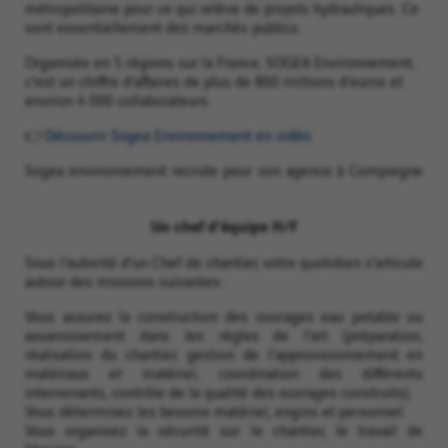
métropolitaine pour ce qui relève de projets hydrauliques. Ce
sont essentiellement des marchés publics.
Organisée en 5 régions sur la France, SOGEA Environnement,
c’est un chiffre d’affaires de plus de 860 millions d’euros et
environ 4 000 collaborateurs.
👉
Découvrir Sogea Environnement en vidéo.
Sogea environnement recrute pour son agence à Compiegne
:
Un chef d'équipe H/F
Sous l’autorité d’un Chef de chantier, votre quotidien s’articule
autour des missions suivantes :
Vous assurez la construction des ouvrages eau potable ou
assainissement dans les règles de l’art (préparation,
réalisation du chantier, gestion de l’approvisionnement en
matériaux et matériel, coordination des différents
intervenants, contrôle de la qualité des ouvrages construits).
Vous déterminez les besoins matériel, engins et personnel.
Vous organisez la sécurité sur le chantier, le travail de