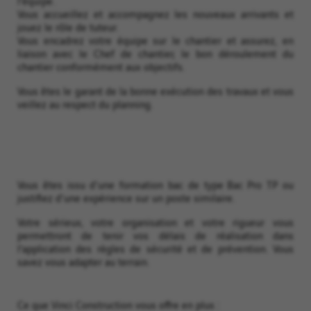
l’équipe.
Vous accueillez et accompagnez les nouveaux arrivants et
jouez le rôle de tuteur.
Vous encadrez votre équipe sur le chantier et assurez, en
liaison avec le Chef de chantier, le bon déroulement du
chantier conformément aux objectifs.
Vous êtes le garant de la bonne exécution des travaux et vous
veillez au respect du planning.
Vous êtes issu d'une formation bac de type Bac Pro TP ou
justifiez d'une expérience sur un poste similaire.
Votre sérieux, votre organisation et votre rigueur vous
permettront de tenir vos délais de réalisation dans
l’application des règles de sécurité et de prévention. Vous
savez vous adapter au terrain.
Ce que Vinci Construction vous offre en plus :