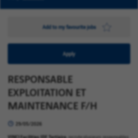
Add to my favourite jobs
Apply
RESPONSABLE
EXPLOITATION ET
MAINTENANCE F/H
29/05/2026
VINCI Facilities IDF Tertiaire
, recrute plusieurs responsables