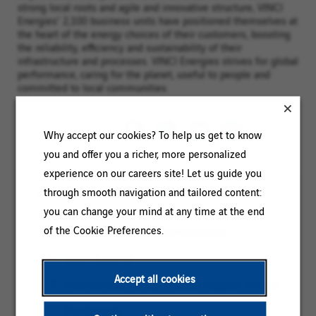
strong local roots and agile and innovative structure, VINCI
Energies' 2,100 business units have positioned themselves at
the heart of the energy choices of their customers, boosting
the reliability, efficiency and sustainability of their
infrastructure and processes. VINCI Energies strives for global
performance, caring for the planet, useful to people and
committed to local communities.
SHARE
Why accept our cookies? To help us get to know
you and offer you a richer, more personalized
experience on our careers site! Let us guide you
IN BRIEF
through smooth navigation and tailored content:
you can change your mind at any time at the end
of the Cookie Preferences.
Category:
OPERATIONS / MAINTENANCE
Reference:
2026-128249
Accept all cookies
Client
Location:
Courbevoie, Île-de-France Region, France
code:
Contract
Permanent