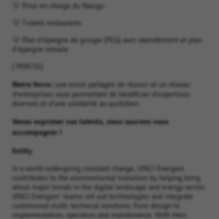
💡 Prise en charge du Navigo
💡 Tickets restaurants
💡 Plan d'épargne de groupe (PEG) avec abondement et plan
d'épargne retraite
( PERCOL)
Notre force :
une envie partagée de réussir et un réseau
d’entreprises vous permettant de bénéficier d’expertises
diverses et d’une solidarité au quotidien.
Venez exprimer vos talents, nous saurons vous
accompagner !
Entity
In a world undergoing constant change, VINCI Energies
contributes to the environmental transition by helping bring
about major trends in the digital landscape and energy sector.
VINCI Energies' teams roll out technologies and integrate
customised multi-technical solutions, from design to
implementation, operation and maintenance. With their