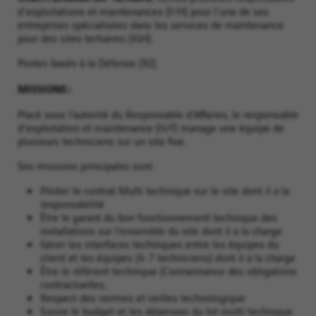
d'exploitations et maintenances (F/H) pour l'une de ses
entreprises spécialisées dans les services de maintenance
pour des sites tertiaires (IGH).
Postes basés à la Défense (92).
MISSIONS :
Placé sous l’autorité du Responsable d’Affaires, le responsable
d'exploitation et maintenance (H/F) manage une équipe de
plusieurs techniciens sur un site fixe.
Ses missions principales sont :
Piloter le contrat Multi technique sur le site dont il a la
responsabilité
Être le garant du bon fonctionnement technique des
installations sur l’ensemble du site dont il a la charge
Gérer les interfaces techniques entre les équipes du
client et les équipes (4-7 techniciens) dont il a la charge
Être le référent technique (Connaissance des obligations
contractuelles,
Respect des normes et veilles technologique
Suivre le budget et les dépenses du lot multi technique