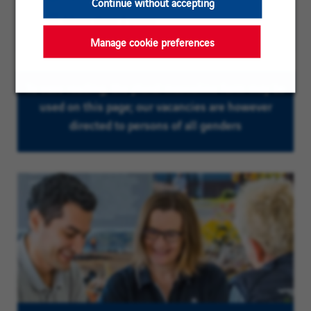
Continue without accepting
type:
Experience
More than 3 years
level:
Manage cookie preferences
To ease reading, the plural masculine form may be
used on this page; our vacancies are however
directed to persons of all genders