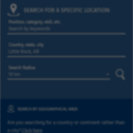
SEARCH FOR A SPECIFIC LOCATION
Position, category, skill, etc.
Country, state, city
Search Radius
Searc
SEARCH BY GEOGRAPHICAL AREA
Are you searching for a country or continent rather than
a city?
Click here
.