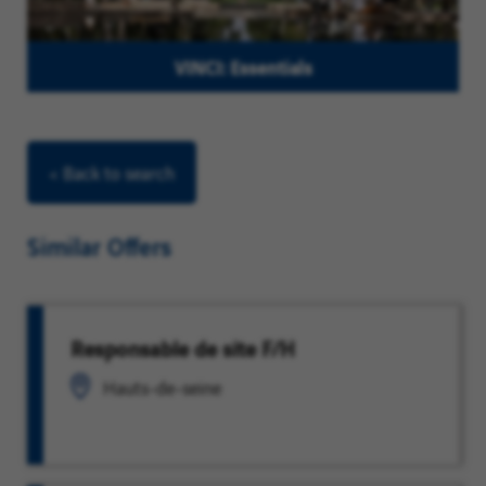
VINCI: Essentials
< Back to search
Similar Offers
Responsable de site F/H
Hauts-de-seine