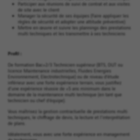
Participer aux réunions de suivi de contrat et aux visites
de site avec le client
Manager la sécurité de ses équipes (Faire appliquer les
règles de sécurité et adopter une attitude préventive)
Mettre en œuvre et suivre les plannings des prestations
multi techniques et les transmettre à ses techniciens
Profil :
De formation Bac+2/3 Technicien supérieur (BTS, DUT ou
licence Maintenance industrielles, Fluides Energies
Environnement, Electrotechnique) ou de niveau d’étude
inférieur avec une forte expérience terrain, vous justifiez
d'une expérience réussie de +5 ans minimum dans le
domaine de la maintenance multi technique (en tant que
technicien ou chef d’équipe).
Vous maîtrisez la gestion contractuelle de prestations multi
techniques, le chiffrage de devis, la lecture et l'interprétation
de plans.
Idéalement, vous avec une forte expérience en management
de techniciens.