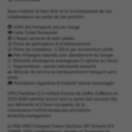
Nous mettons le bien‑être et la reconnaissance de nos
collaborateurs au centre de nos priorités :
🚇 100% des transports pris en charge
🍽️ Carte Ticket Restaurant
🎁 Chèque vacances & carte cadeau
💰 Prime de participation & d’intéressement
🤝 Prime de cooptation : 1 000 € par recrutement validé
💼 Plan d’épargne salariale avec abondement du Groupe
🩺 Mutuelle d’entreprise avantageuse (3 options au choix)
📈 Augmentation + prime individuelle annuelle
🚗 Véhicule de service ou remboursement transport selon
poste
🎓 Formations régulières & mobilité interne encouragée
VINCI Facilities (1,4 milliard d'euros de chiffre d'affaires en
2019, 8500 salariés) assure tout ou partie des services liés
aux bâtiments et à leurs occupants, de la
maintenance multitechnique aux prestations
de facility management.
Le Pôle VINCI Energies France Facilities IDF Tertiaire (CA
270M€, 1650 collaborateurs), recrute un Technicien de