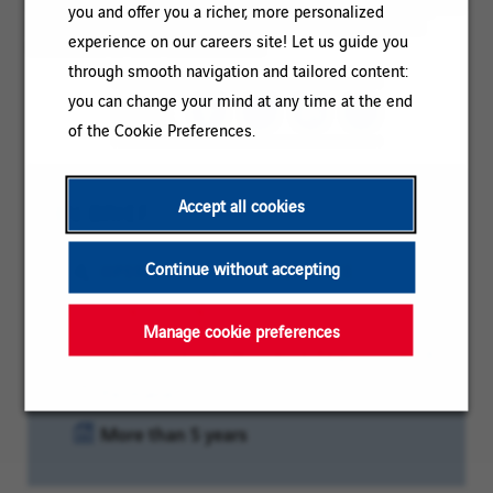
infrastructure and processes. VINCI Energies strives for global
you and offer you a richer, more personalized
performance, caring for the planet, useful to people and
experience on our careers site! Let us guide you
committed to local communities.
through smooth navigation and tailored content:
you can change your mind at any time at the end
SHARE
of the Cookie Preferences.
Accept all cookies
IN BRIEF
Category:
Continue without accepting
OPERATIONS / MAINTENANCE
Reference:
2026-127226
Manage cookie preferences
Client
Location:
La Defense, Île-de-France Region, France
code:
Contract
Permanent
type:
Experience
More than 5 years
level: