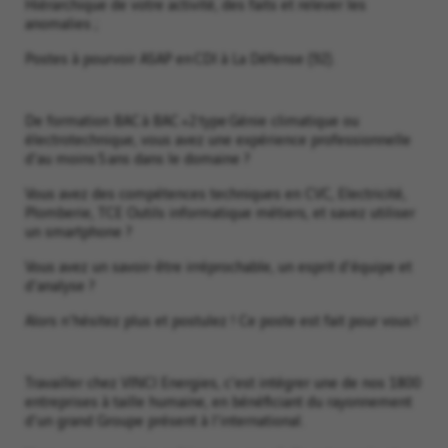
Hiérarchique de votre activité, des faits et relever les
anomalies ;
Postes à pourvoir ASAP en CDI à La Défense (92).
De formation BAC à BAC +2 type Génie climatique ou
électrotechnique, vous avez une expérience professionnelle
d'au moins 5 ans dans le domaine ?
Vous avez des compétences techniques en CVC, Electricité,
Plomberie, TCE Outils informatique métiers, et savez utiliser
un smartphone ?
Vous avez un savoir-être irréprochable, un esprit d'équipe et
d'analyse ?
Alors n'hésitez plus et postulez ! Ce poste est fait pour vous !
Travailler chez VINCI Energies, c'est intégrer une de nos 1800
entreprises à taille humaine, en bénéficiant du rayonnement
d'un grand Groupe présent à l'international.