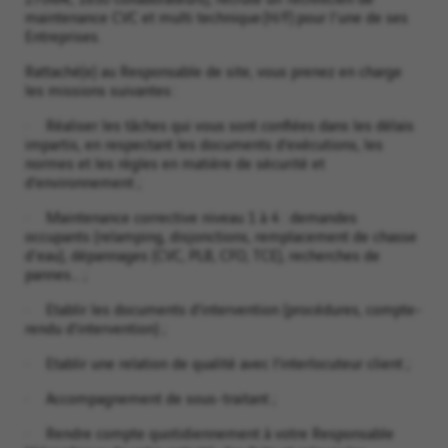
maintenance CVC et multi technique (H/F) pour l'une de ses
Entreprises.
Rattaché(e) au Responsable de site, vous prenez en charge
les missions suivantes :
· Réaliser les tâches qui vous sont confiées dans les délais
impartis, en respectant les documents d’exécutions, les
normes et les règles en matière de sécurité et
d’environnement ;
· Maintenance corrective niveau 1 à 4 : demandes
occupants (relamping, disjonctions, remplacement de chasse
d'eau), dépannages (CVC, PLB, CFO, TCE), recherches de
pannes… ;
· Etablir les documents d’intervention (procédures, compte-
rendu d’intervention) ;
· Etablir une relation de qualité avec l’interlocuteur client ;
· Accompagnement de sous-traitant ;
· Rendre compte quotidiennement à votre Responsable