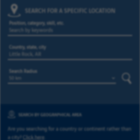
SEARCH FOR A SPECIFIC LOCATION
Position, category, skill, etc.
Country, state, city
Search Radius
Searc
SEARCH BY GEOGRAPHICAL AREA
Are you searching for a country or continent rather than
a city?
Click here
.