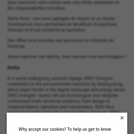
Vous exercerez votre métier avec une réelle autonomie et
des responsabilités concrètes.
Notre force : une envie partagée de réussir et un réseau
d'entreprises vous permettant de bénéficier d'expertises
diverses et d'une solidarité au quotidien.
Nos offres sont ouvertes aux personnes en situation de
handicap.
Venez exprimer vos talents, nous saurons vous accompagner !
Entity
In a world undergoing constant change, VINCI Energies
contributes to the environmental transition by helping bring
about major trends in the digital landscape and energy sector.
VINCI Energies' teams roll out technologies and integrate
customised multi-technical solutions, from design to
implementation, operation and maintenance. With their
strong local roots and agile and innovative structure, VINCI
Energies' 2,100 business units have positioned themselves at
the heart of the energy choices of their customers, boosting
Why accept our cookies? To help us get to know
the reliability, efficiency and sustainability of their