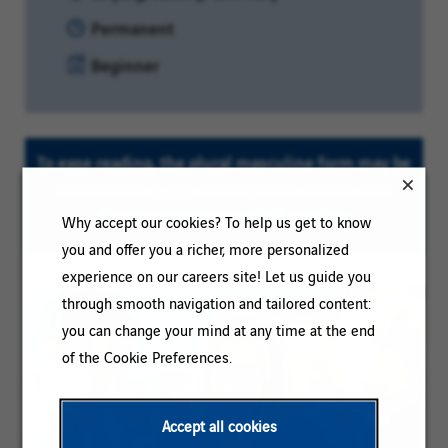
Contract
Permanent
type:
Experience
Beginner
level:
To ease reading, the plural masculine form may be
used on this page; our vacancies are however
directed to persons of all genders
Why accept our cookies? To help us get to know
you and offer you a richer, more personalized
experience on our careers site! Let us guide you
through smooth navigation and tailored content:
you can change your mind at any time at the end
of the Cookie Preferences.
Accept all cookies