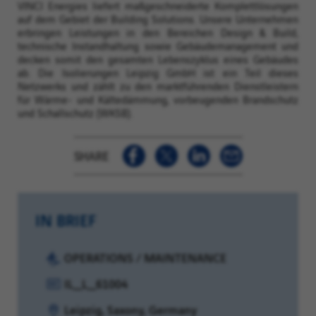
VINCI Energies liefert maßgeschneiderte Komplettlösungen
auf dem Gebiet der Building Solutions. Unsere Unternehmen
erbringen Leistungen in den Bereichen Design & Build,
technische Instandhaltung sowie Gebäudemanagement und
decken somit den gesamten Lebenszyklus eines Gebäudes
ab. Die Isolierungen Leipzig GmbH ist ein Teil dieses
Netzwerks und zählt zu den marktführenden Dienstleistern
für Wärme- und Kältedämmung, vorbeugenden Brandschutz
und Schallschutz (WKSB).
SHARE
IN BRIEF
Category:
OPERATIONS / MAINTENANCE
Reference:
IL_L_61004
Location:
Leipzig, Saxony, Germany