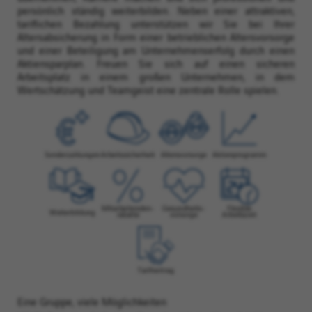
persönlich ständig weiterbilden. Neben einer attraktiven,
tariflichen Bezahlung unterstützen wir Sie bei Ihrer
Altersabsicherung in Form einer betrieblichen Altersvorsorge
und einer Beteiligung am Unternehmenserfolg durch einen
Aktiensparplan. Freuen Sie sich auf einen sicheren
Arbeitsplatz in einem großen Unternehmen, in dem
Wertschätzung und Teamgeist eine zentrale Rolle spielen.
Eine Gruppe, viele Möglichkeiten