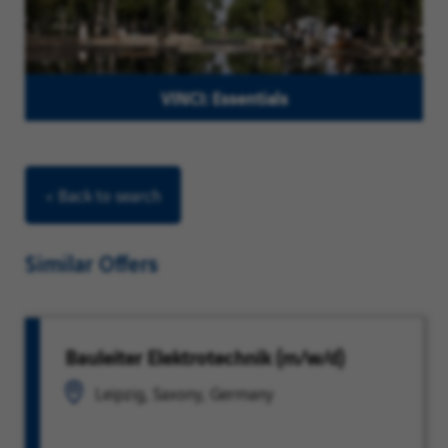
VINCI: Essentials
< Back to search
Similar Offers
Bauleiter Elektrotechnik (m/w/d)
Leipzig, Saxony, Germany