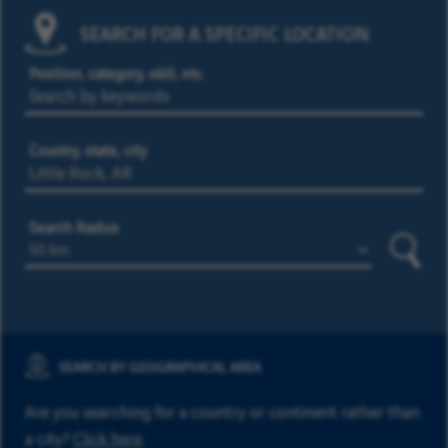
SEARCH FOR A SPECIFIC LOCATION
Position, category, skill, etc.
Country, state, city
Search Radius
Searc
SEARCH BY GEOGRAPHICAL AREA
Are you searching for a country or continent rather than
a city?
Click here
.