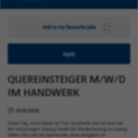
Add to my favourite jobs
Apply
QUEREINSTEIGER M/W/D
IM HANDWERK
25/6/2026
Guten Tag, mein Name ist Tino Leonhardt und ich leite bei
der Isolierungen Leipzig GmbH die Nieder
lassung in Leipzig.
Haben Sie Lust auf spannende, neue Aufgaben im