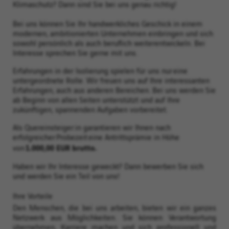
Klimaschutz? Dann sind Sie bei uns genau richtig!
Bei uns können Sie Ihr handwerkliches Geschick in einem
modernen, ambitionierten Unternehmen einbringen und sich
sowohl persönlich als auch beruflich weiterentwickeln. Bei
Interesse sprechen Sie gerne mit uns.
Erfahrungen in der Isolierung spielen für uns nur eine
untergeordnete Rolle. Wir freuen uns auf Ihre interessanten
Erfahrungen, auch aus anderen Bereichen. Bei uns werden Sie
ab Beginn von allen Seiten unterstützt und auf Ihre
zukünftigen, spannenden Aufgaben vorbereitet.
Als Quereinsteiger:in garantieren wir Ihnen nach
erfolgreicher Probezeit eine Antrittsprämie in Höhe
1.000,00 EUR brutto.
von
Haben wir Ihr Interesse geweckt? Dann bewerben Sie sich
und werden Sie ein Teil von uns!
Ihre Vorteile
Den Menschen, die bei uns arbeiten, bieten wir ein ganzes
Netzwerk aus Möglichkeiten. Sie können Verantwortung
übernehmen, Karriere machen und sich professionell und