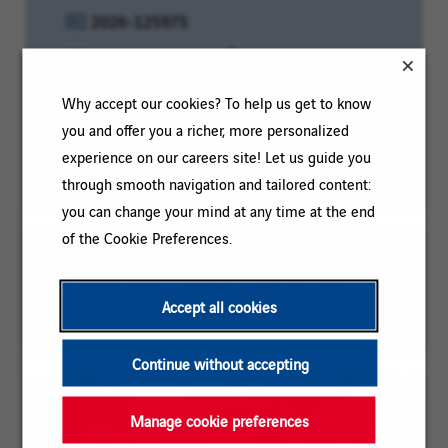
Reference:
2026-125975
Client
Location:
Moissy-Cramayel, Île-de-France Region,
code:
France
Why accept our cookies? To help us get to know
Contract
Permanent
you and offer you a richer, more personalized
type:
Experience
experience on our careers site! Let us guide you
More than 5 years
level:
through smooth navigation and tailored content:
you can change your mind at any time at the end
of the Cookie Preferences.
To ease reading, the plural masculine form may be
used on this page; our vacancies are however
Accept all cookies
directed to persons of all genders
Continue without accepting
Manage cookie preferences