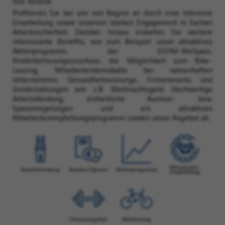
Ihre Vorteile
Profitieren Sie bei uns von Beginn an durch eine intensive
Einarbeitung sowie unserem starken Engagement in Sachen
Arbeitssicherheit. Darüber hinaus erwarten Sie weitere
interessante Benefits, wie zum Beispiel unser attraktives
Aktienprogramm, der EGYM-Wellpass,
Kinderbetreuungszuschuss, die Möglichkeit zum Bike-
Leasing, Mitarbeitendenrabatte bei namenhaften
Unternehmen, Gesundheitsvorsorge, Firmenevents und
Sonderzahlungen wie z.B. Weihnachtsgeld. Hochwertige
Arbeitskleidung, einheitliche Auslöse- bzw.
Spesenregelungen und ein attraktives
Mitarbeiterempfehlungsprogramm runden unser Angebot ab.