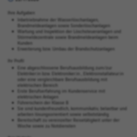
Ihre Aufgaben
Inbetriebnahme der Wasserlöschanlagen,
Brandmeldeanlagen sowie Sonderlöschanlagen
Wartung und Inspektion der Löschsteueranlagen und
Störmeldezentrale sowie Brandmeldeanlagen beim
Kunden
Erweiterung bzw. Umbau der Brandschutzanlagen
Ihr Profil
Eine abgeschlossene Berufsausbildung zum/zur
Elektriker:in bzw. Elektroniker:in , Elektroinstallateur:in
oder eine vergleichbare Berufsausbildung mit
elektrischen Bereich
Erste Berufserfahrung im Kundenservice mit
elektrischen Anlagen
Führerschein der Klasse B
Sie sind kundenfreundlich, kommunikativ, belastbar und
arbeiten lösungsorientiert sowie selbstständig
Bereitschaft zu vereinzelter Reisetätigkeit unter der
Woche sowie zu Notdiensten