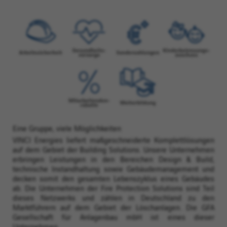
Eine Gruppe, viele Möglichkeiten
VINCI Energies liefert maßgeschneiderte Komplettlösungen
auf dem Gebiet der Building Solutions. Unsere Unternehmen
erbringen Leistungen in den Bereichen Design & Build,
technische Instandhaltung sowie Gebäudemanagement und
decken somit den gesamten Lebenszyklus eines Gebäudes
ab. Die Unternehmen der Fire Protection Solutions sind Teil
dieses Netzwerks und zählen in Deutschland zu den
Marktführern auf dem Gebiet der Löschanlagen. Die GFA
Gesellschaft für Anlagenbau mbH ist eines dieser
Unternehmen.