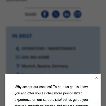
SHARE
IN BRIEF
Category:
OPERATIONS / MAINTENANCE
Reference:
GFA-MU-KDME
Location:
Munich, Bavaria, Germany
Contract
Permanent
type:
Experience
Beginner
Why accept our cookies? To help us get to know
level:
you and offer you a richer, more personalized
experience on our careers site! Let us guide you
through smooth navigation and tailored content: