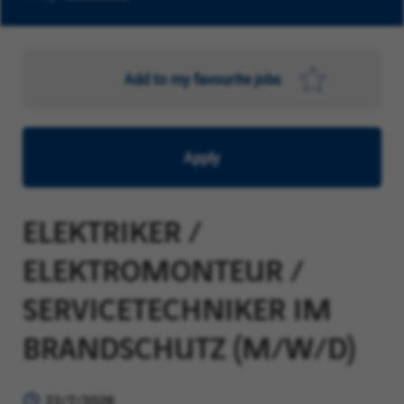
Add to my favourite jobs
Apply
ELEKTRIKER /
ELEKTROMONTEUR /
SERVICETECHNIKER IM
BRANDSCHUTZ (M/W/D)
22/7/2026