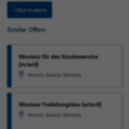
< Back to search
Similar Offers
Monteur für den Kundenservice
(m/w/d)
Munich, Bavaria, Germany
Monteur Freileitungsbau (w/m/d)
Munich, Bavaria, Germany