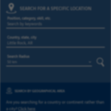
SEARCH FOR A SPECIFIC LOCATION
Position, category, skill, etc.
Country, state, city
Search Radius
Searc
SEARCH BY GEOGRAPHICAL AREA
Are you searching for a country or continent rather than
a city?
Click here
.