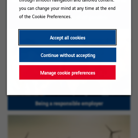
To ease reading, the plural masculine form may be
you can change your mind at any time at the end
used on this page; our vacancies are however
of the Cookie Preferences.
directed to persons of all genders
Accept all cookies
Continue without accepting
Manage cookie preferences
Being a responsible employer