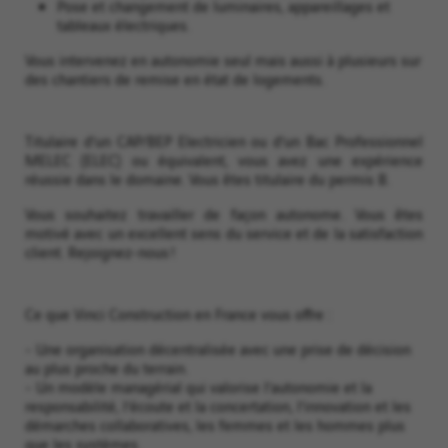
Pose et changement de luminaires, appareillages et
tableaux électriques.
Vous intervenez en autonomie seul mais aussi à plusieurs sur
des chantiers de remise en état de logements.
Titulaire d’un CAP/BEP Electricien ou d’un Bac Professionnel
MELEC (ELEC) ou équivalent, vous avez une expérience
réussie dans le domaine. Vous êtes titulaire du permis B.
Vous souhaitez travailler de façon autonome. Vous êtes
motivé avec un excellent sens du service et de la satisfaction
client. Rejoignez-nous !
Ce que Vinci Construction en France vous offre :
- Une organisation décentralisée avec une prise de décision
au plus proche du terrain.
- Un modèle managérial qui valorise l’autonomie et la
responsabilité, l’écoute et la concertation, l’innovation et les
démarches collaboratives, les femmes et les hommes plus
que les systèmes.