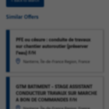
< Back to search
Similar Offers
PFE ou césure : conduite de travaux
sur chantier autoroutier (préserver
l'eau) F/H
Nanterre, Île-de-France Region, France
GTM BATIMENT - STAGE ASSISTANT
CONDUCTEUR TRAVAUX SUR MARCHE
A BON DE COMMANDES F/H
Nanterre, Île-de-France Region, France