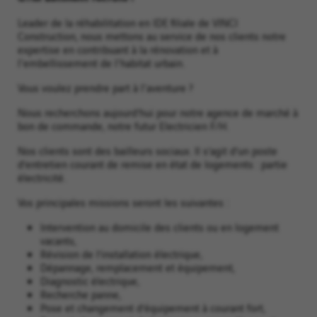
Leader de la réhabilitation en IDF, filiale de VINCI
Construction, nous mettons au service de nos clients notre
expertise en contribuant à la rénovation et à
l'embellissement de l'habitat urbain.
Vous voulez prendre part à l'aventure ?
Nous recherchons aujourd’hui pour notre agence de marché à
bon de commande, notre futur Electricien F/H.
Nos clients sont des bailleurs sociaux. Il s’agit d’un poste
d’entretien courant de remise en état de logements : partie
électricité.
Vos principales missions seront les suivantes :
Intervention au domicile des clients ou en logement
vacants,
Révision de l’installation électrique,
Dépannage, remplacement et équipement,
Diagnostic électrique,
Recherche panne,
Pose et changement d’équipement à courant fort,