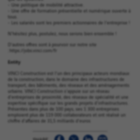
- Une politique de mobilité attractive.
- Une offre de formation présentielle et numérique ouverte à
tous.
- Les salariés sont les premiers actionnaires de l'entreprise !
N'hésitez plus, postulez, nous serons bien ensemble !
D'autres offres sont à pourvoir sur notre site
: https://jobs.vinci.com/fr
Entity
VINCI Construction est l'un des principaux acteurs mondiaux
de la construction, dans le domaine des infrastructures de
transport, des bâtiments, des réseaux et des aménagements
urbains. VINCI Construction s'appuie sur un réseau
d'entreprises de proximité, des réseaux de spécialité et une
expertise spécifique sur les grands projets d'infrastructures.
Présentes dans plus de 100 pays, ses 1 300 entreprises
emploient plus de 119 000 collaborateurs et ont réalisé un
chiffre d'affaires de 31,5 milliards d'euros
SHARE