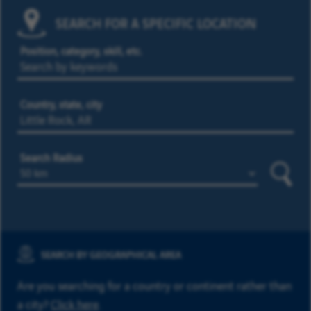
SEARCH FOR A SPECIFIC LOCATION
Position, category, skill, etc.
Country, state, city
Search Radius
Searc
SEARCH BY GEOGRAPHICAL AREA
Are you searching for a country or continent rather than
a city?
Click here
.